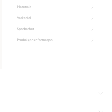
Inneholder 100 % resirkulert plast
Materiale
Artikkelnummer
:
850917
Recycled plastic
Vaskeråd
Sporbarhet
Produksjonsinformasjon