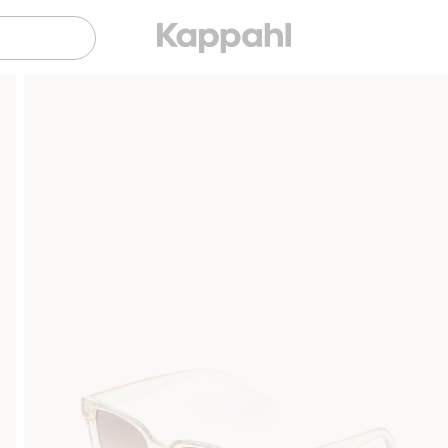
Gratis fraktalternativer
Enkel betali