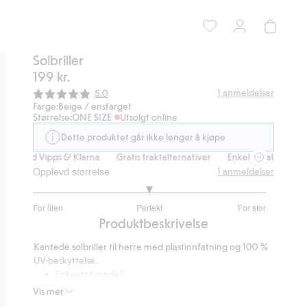
Solbriller
199 kr.
Gjennomsnittskarakter:
1
anmeldelser
5.0
Farge:
Beige / ensfarget
Størrelse:
ONE SIZE
Utsolgt online
Dette produktet går ikke lenger å kjøpe
ng med Vipps & Klarna
Gratis fraktalternativer
Enkel betaling med V
Opplevd størrelse
1
anmeldelser
3
For liten
Perfekt
For stor
av
Basert
Produktbeskrivelse
5
på
Kantede solbriller til herre med plastinnfatning og 100 %
1
UV-beskyttelse.
stemmer
Firkantet modell
Innfatning og stenger i plast
Vis mer
100 % UV-beskyttet