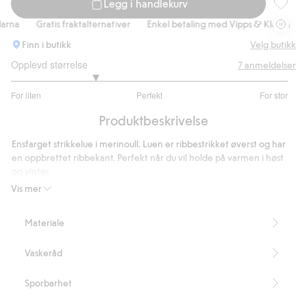
Legg i handlekurv
Lue i me
rna
Gratis fraktalternativer
Enkel betaling med Vipps & Klarna
Gr
Finn i butikk
Velg butikk
Opplevd størrelse
7
anmeldelser
2.2
For liten
Perfekt
For stor
av
Basert
5
Produktbeskrivelse
på
5
Ensfarget strikkelue i merinoull. Luen er ribbestrikket øverst og har
stemmer
en oppbrettet ribbekant. Perfekt når du vil holde på varmen i høst
og vinter.
Ribbestrikket
Vis mer
Merinoull
100 % sertifisert ull.
Materiale
Artikkelnummer
:
477737
RWS certified wool
Vaskeråd
Sporbarhet