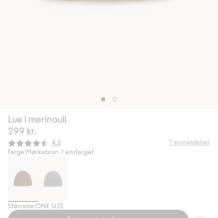
Lue i merinoull
299 kr.
Gjennomsnittskarakter:
7
anmeldelser
4.3
Farge:
Mørkebrun / ensfarget
Størrelse:
ONE SIZE