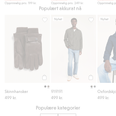
Opprinnelig pris: 199 kr.
Opprinnelig pris: 249 kr.
Opprinnelig pr
Populært akkurat nå
Nyhet
Nyhet
Skinnhansker, Legg til i favoriter
919191, Legg til 
Legg til
Legg til
Skinnhansker
919191
Oxfordskjo
499 kr.
499 kr.
499 kr.
Populære kategorier