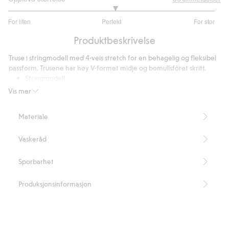
3.066666666666667
For liten
Perfekt
For stor
av
Basert
5
Produktbeskrivelse
på
30
Truse i stringmodell med 4-veis stretch for en behagelig og fleksibel
stemmer
passform. Trusene har høy V-formet midje og bomullsfôret skritt.
Stringmodell
Superelastiske blonder
Vis mer
Høy midje
V-formet midje
Materiale
Bomullsfôret skritt
Inneholder 87 % resirkulert polyamid.
Vaskeråd
Artikkelnummer
:
824029
Blended Recycled Polyamide
Sporbarhet
Produksjonsinformasjon