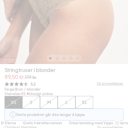
Stringtruser i blonder
89,50 kr.
179 kr.
Gjennomsnittskarakter:
36
anmeldelser
4.6
Farge:
Brun / blonder
Størrelse:
XS
Utsolgt online
XS
S
M
L
XL
Dette produktet går ikke lenger å kjøpe
 Klarna
Gratis fraktalternativer
Enkel betaling med Vipps & Klarna
Opplevd størrelse
36
anmeldelser