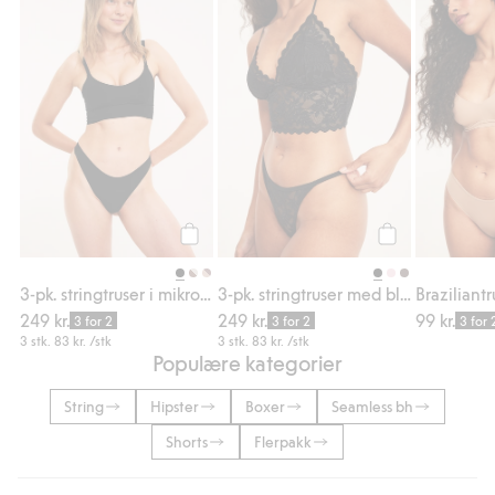
3-pk. stringtruser i mikrofiber, Legg til i fav
3-pk. stringtrus
Legg til
Legg til
3-pk. stringtruser i mikrofiber
3-pk. stringtruser med blonder
Braziliant
249 kr.
249 kr.
99 kr.
3 for 2
3 for 2
3 for 
3 stk.
83 kr.
/stk
3 stk.
83 kr.
/stk
Populære kategorier
String
Hipster
Boxer
Seamless bh
Shorts
Flerpakk