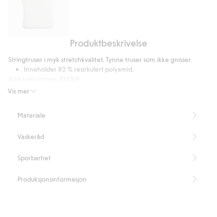
Produktbeskrivelse
Singlet
med
Stringtruser i myk stretchkvalitet. Tynne truser som ikke gnisser.
tynne
Inneholder 82 % resirkulert polyamid.
skulderstropper
Artikkelnummer
:
816769
Blended Recycled Polyamide
Vis mer
Materiale
Vaskeråd
Sporbarhet
Produksjonsinformasjon