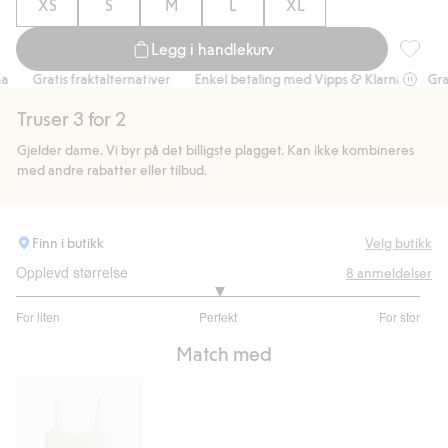
XS
S
M
L
XL
Legg i handlekurv
Stringtr
Gratis fraktalternativer
Enkel betaling med Vipps & Klarna
Gratis 
Truser 3 for 2
Gjelder dame. Vi byr på det billigste plagget. Kan ikke kombineres
med andre rabatter eller tilbud.
Finn i butikk
Velg butikk
Opplevd størrelse
8
anmeldelser
3
For liten
Perfekt
For stor
av
Basert
5
Match med
på
7
stemmer