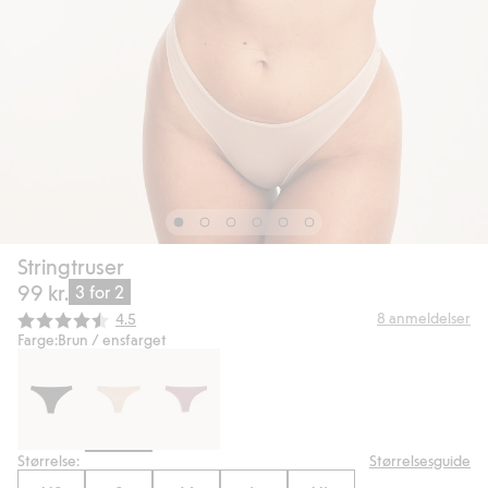
Stringtruser
99 kr.
3 for 2
Gjennomsnittskarakter:
8
anmeldelser
4.5
Farge:
Brun / ensfarget
Størrelse:
Størrelsesguide