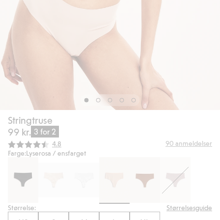
Stringtruse
99 kr.
3 for 2
Gjennomsnittskarakter:
90
anmeldelser
4.8
Farge:
Lyserosa / ensfarget
Størrelse:
Størrelsesguide