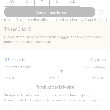
XS
S
M
L
XL
Legg i handlekurv
Stringtr
arna
Gratis fraktalternativer
Enkel betaling med Vipps & Klarna
G
Truser 3 for 2
Gjelder dame. Vi byr på det billigste plagget. Kan ikke kombineres
med andre rabatter eller tilbud.
Finn i butikk
Velg butikk
Opplevd størrelse
90
anmeldelser
3.3125
For liten
Perfekt
For stor
av
Basert
5
Produktbeskrivelse
på
64
Stringtruse i elastisk mikrofiber med middels høy midje og
stemmer
bomullsfôret skritt. Clean cut-truser med kuttede kanter i midjen og
benåpningene for en sømløs og usynlig følelse. Minimal synlighet
under klærne og behagelig følelse mot huden.