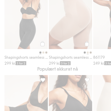
Legg til
Legg til
Shapingshorts seamless high shape
Shapingshorts seamless high shape
861179
299 kr.
299 kr.
249 kr.
3 for 2
3 for 2
3 fo
Populært akkurat nå
Seamless shortstruse, Legg til i favoriter
Seamless single