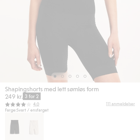
Shapingshorts med lett sømløs form
249 kr.
3 for 2
Gjennomsnittskarakter:
111
anmeldelser
4.0
Farge:
Svart / ensfarget