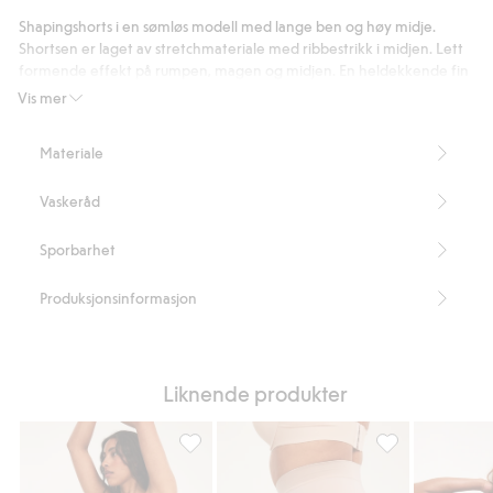
87
Shapingshorts i en sømløs modell med lange ben og høy midje.
stemmer
Shortsen er laget av stretchmateriale med ribbestrikk i midjen. Lett
formende effekt på rumpen, magen og midjen. En heldekkende fin
og behagelig modell.
Vis mer
Lett shaping
Seamless
Materiale
Høy midje
Lange ben
Vaskeråd
Innerbenslengde 16 cm i størrelse S
Inneholder 47 % resirkulert polyester.
Artikkelnummer
:
465690
Sporbarhet
Blended Recycled Polyamide
Produksjonsinformasjon
Liknende produkter
Shapingshorts seamless high shape, Legg ti
Shapingshorts se