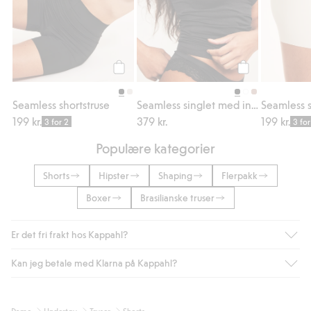
Legg til
Legg til
Seamless shortstruse
Seamless singlet med innebygd BH
Seamless s
199 kr.
379 kr.
199 kr.
3 for 2
3 for
Populære kategorier
Shorts
Hipster
Shaping
Flerpakk
Boxer
Brasilianske truser
Er det fri frakt hos Kappahl?
Kan jeg betale med Klarna på Kappahl?
Som medlem i Kappahl Club har du alltid gratis frakt til butikk,
eller når du handler for over 500 NOK og velger levering med
Bring eller hjemlevering med Helthjem. Fraktkostnaden fjernes
Ja, i samarbeid med Klarna tilbyr vi smidig betaling med faktura
Dame
Undertøy
Truser
Shorts