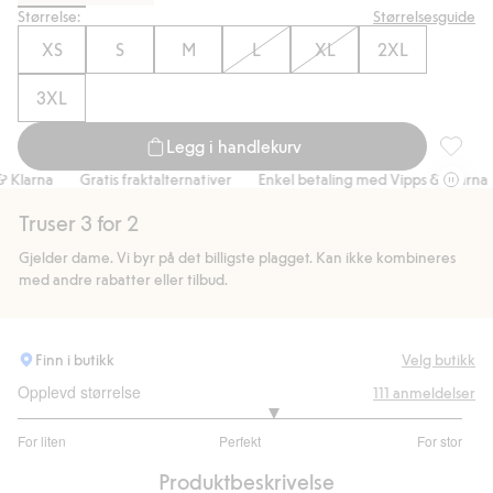
Størrelse:
Størrelsesguide
XS
S
M
L
XL
2XL
3XL
Legg i handlekurv
Shaping
larna
Gratis fraktalternativer
Enkel betaling med Vipps & Klarna
Truser 3 for 2
Gjelder dame. Vi byr på det billigste plagget. Kan ikke kombineres
med andre rabatter eller tilbud.
Finn i butikk
Velg butikk
Opplevd størrelse
111
anmeldelser
3.298850574712644
For liten
Perfekt
For stor
av
Basert
5
Produktbeskrivelse
på