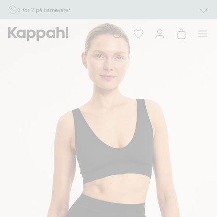
3 for 2 på barnevarer
Ikke Newbie. Gjelder når du handler 2 eller flere varer som inngår i tilbudet tom.
17/8 i butikk & online for deg som er eller blir medlem. Kan ikke kombineres med
andre tilbud eller rabatter.
Handle nå