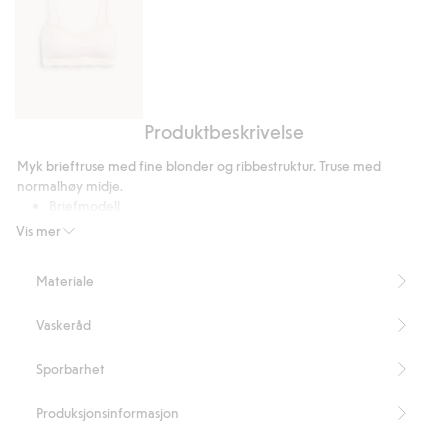
Produktbeskrivelse
BH-
topp
Myk brieftruse med fine blonder og ribbestruktur. Truse med
med
normalhøy midje.
blondekanter
Briefmodell
Normal midje
Vis mer
Blondedetaljer
Inneholder 63 % resirkulert polyamid.
Materiale
Artikkelnummer
:
907196
Blended Recycled Polyamide
Vaskeråd
Sporbarhet
Produksjonsinformasjon