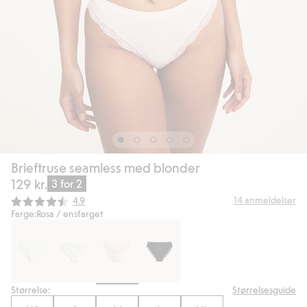
Brieftruse seamless med blonder
129 kr.
3 for 2
Gjennomsnittskarakter:
14
anmeldelser
4.9
Farge:
Rosa / ensfarget
Størrelse:
Størrelsesguide