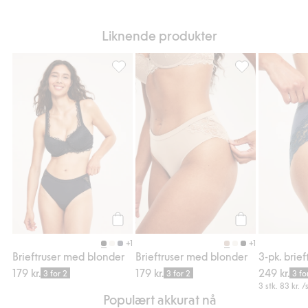
Liknende produkter
Brieftruser med blonder, Legg til i favorite
Brieftruser med 
Legg til
Legg til
+1
+1
Brieftruser med blonder
Brieftruser med blonder
3-pk. brief
179 kr.
179 kr.
249 kr.
3 for 2
3 for 2
3 fo
3 stk.
83 kr.
/s
Populært akkurat nå