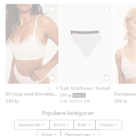
BH-topp med blondekanter, Legg til i favo
3-pk. brieftruser
Legg til
Legg til
3-pk. brieftruser i bomull
+1
BH-topp med blondekanter
199 kr.
3 for 2
249 kr.
299 kr.
3 stk.
66,33 kr.
/stk
Populære kategorier
Seamless bh
Shorts
Brief
Cheeky
String
Mammatruser