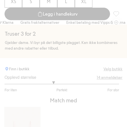
XS
S
M
L
XL
Legg i handlekurv
Brieftr
larna
Gratis fraktalternativer
Enkel betaling med Vipps & Klarna
Truser 3 for 2
Gjelder dame. Vi byr på det billigste plagget. Kan ikke kombineres
med andre rabatter eller tilbud.
Finn i butikk
Velg butikk
Opplevd størrelse
14
anmeldelser
2.692307692307693
For liten
Perfekt
For stor
av
Basert
5
Match med
på
13
stemmer