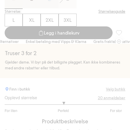
Størrelse:
Størrelsesguide
L
XL
2XL
3XL
Legg i handlekurv
Seamles
nativer
Enkel betaling med Vipps & Klarna
Gratis fraktalternativer
Truser 3 for 2
Gjelder dame. Vi byr på det billigste plagget. Kan ikke kombineres
med andre rabatter eller tilbud.
Finn i butikk
Velg butikk
Opplevd størrelse
20
anmeldelser
3
For liten
Perfekt
For stor
av
Basert
5
Produktbeskrivelse
på
14