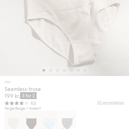
Xlnt
Seamless-truse
199 kr.
3 for 2
Gjennomsnittskarakter:
20
anmeldelser
4.0
Farge:
Beige / melert