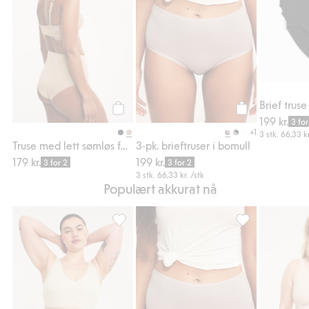
Brief truse
199 kr.
Legg til
Legg til
3 for
+1
3 stk.
66,33 kr
Truse med lett sømløs form
3-pk. brieftruser i bomull
179 kr.
199 kr.
3 for 2
3 for 2
3 stk.
66,33 kr.
/stk
Populært akkurat nå
Sømløs BH, Legg til i favoriter
3-pk. brieftruser