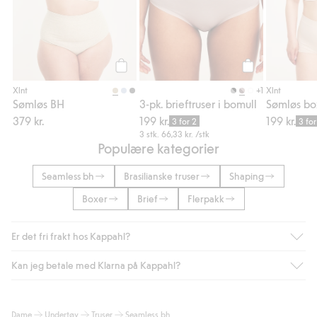
Legg til
Legg til
+1
Xlnt
Xlnt
Sømløs BH
3-pk. brieftruser i bomull
Sømløs bo
379 kr.
199 kr.
199 kr.
3 for 2
3 for
3 stk.
66,33 kr.
/stk
Populære kategorier
Seamless bh
Brasilianske truser
Shaping
Boxer
Brief
Flerpakk
Er det fri frakt hos Kappahl?
Kan jeg betale med Klarna på Kappahl?
Som medlem i Kappahl Club har du alltid gratis frakt til butikk,
eller når du handler for over 500 NOK og velger levering med
Bring eller hjemlevering med Helthjem. Fraktkostnaden fjernes
Ja, i samarbeid med Klarna tilbyr vi smidig betaling med faktura
Dame
Undertøy
Truser
Seamless bh
automatisk etter at du har logget inn og er identifisert som