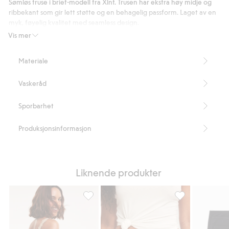
Sømløs truse i brief-modell fra Xlnt. Trusen har ekstra høy midje og
stemmer
ribbekant som gir lett støtte og en behagelig passform. Laget av en
myk, føyelig kvalitet med seamless design.
Briefmodell
Vis mer
Ekstra høy midje
Ribbestrikk i midjen
Materiale
Seamless
Artikkelnummer
:
491308
Vaskeråd
Sporbarhet
Produksjonsinformasjon
Liknende produkter
Truse med lett sømløs form, Legg til i favor
3-pk. brieftruser