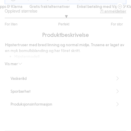
ps & Klarna
Gratis fraktalternativer
Enkel betaling med Vipps & Klar
Opplevd størrelse
71
anmeldelser
3.074074074074074
For liten
Perfekt
For stor
av
Basert
5
Produktbeskrivelse
på
54
Hipstertruser med bred linning og normal midje. Trusene er laget av
stemmer
en myk bomullsblanding og har fôret skritt.
Hipstermodell
Bred linning
Vis mer
Normal midje
Artikkelnummer
:
363564
Vaskeråd
Sporbarhet
Produksjonsinformasjon