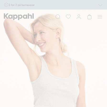
3 for 2 på barnevarer
Ikke Newbie. Gjelder når du handler 2 eller flere varer som inngår i tilbudet tom.
17/8 i butikk & online for deg som er eller blir medlem. Kan ikke kombineres med
andre tilbud eller rabatter.
Handle nå