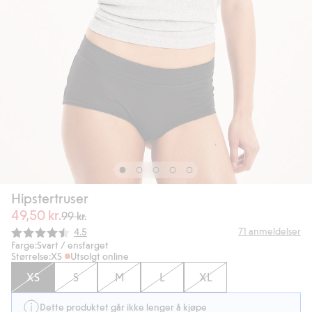
Hipstertruser
49,50 kr.
99 kr.
Gjennomsnittskarakter:
71
anmeldelser
4.5
Farge:
Svart / ensfarget
Størrelse:
XS
Utsolgt online
XS
S
M
L
XL
Dette produktet går ikke lenger å kjøpe