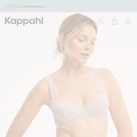
3 for 2 på barnevarer
Ikke Newbie. Gjelder når du handler 2 eller flere varer som inngår i tilbudet tom.
17/8 i butikk & online for deg som er eller blir medlem. Kan ikke kombineres med
andre tilbud eller rabatter.
Handle nå