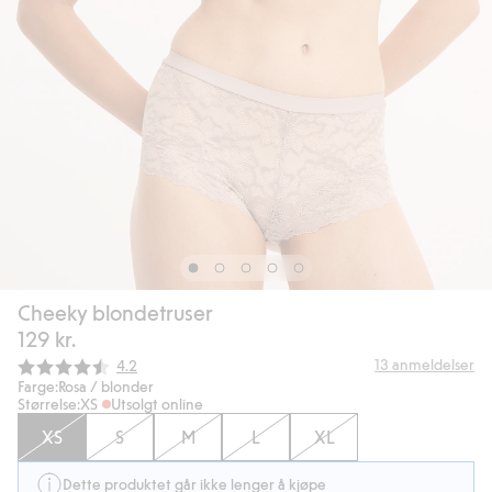
Cheeky blondetruser
129 kr.
Gjennomsnittskarakter:
13
anmeldelser
4.2
Farge:
Rosa / blonder
Størrelse:
XS
Utsolgt online
XS
S
M
L
XL
Dette produktet går ikke lenger å kjøpe