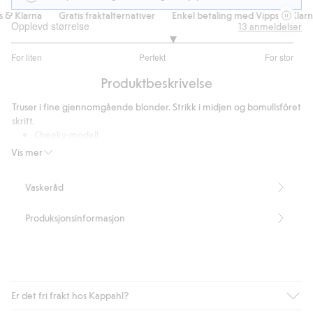
& Klarna
Gratis fraktalternativer
Enkel betaling med Vipps & Klarna
Opplevd størrelse
13
anmeldelser
3.285714285714286
For liten
Perfekt
For stor
av
Basert
5
Produktbeskrivelse
på
7
Truser i fine gjennomgående blonder. Strikk i midjen og bomullsfôret
stemmer
skritt.
Cheeky-modell
Blondetruser
Vis mer
Bomullsfôret skritt
Artikkelnummer
:
348540
Vaskeråd
Produksjonsinformasjon
Er det fri frakt hos Kappahl?