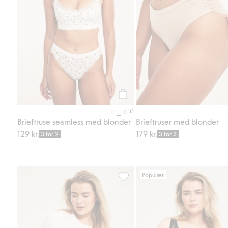
Legg til
+1
Brieftruse seamless med blonder
Brieftruser med blonder
129 kr.
179 kr.
3 for 2
3 for 2
Populær
Brieftruse med blonder, Legg til 