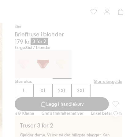
Xlnt
Brieftruse i blonder
179 kr.
3 for 2
Farge:
Gul / blonder
Størrelse:
Størrelsesguide
L
XL
2XL
3XL
Legg i handlekurv
Brieftruse i 
s & Klarna
Gratis fraktalternativer
Enkel betaling med Vipps & Klarn
Truser 3 for 2
Gjelder dame. Vi byr på det billigste plagget. Kan