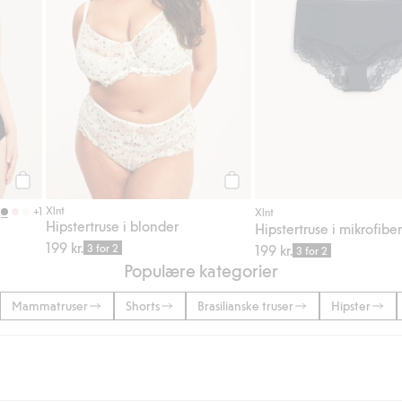
Legg til
Legg til
Xlnt
+1
Xlnt
Hipstertruse i blonder
Hipstertruse i mikrofibe
199 kr.
3 for 2
199 kr.
3 for 2
Populære kategorier
Mammatruser
Shorts
Brasilianske truser
Hipster