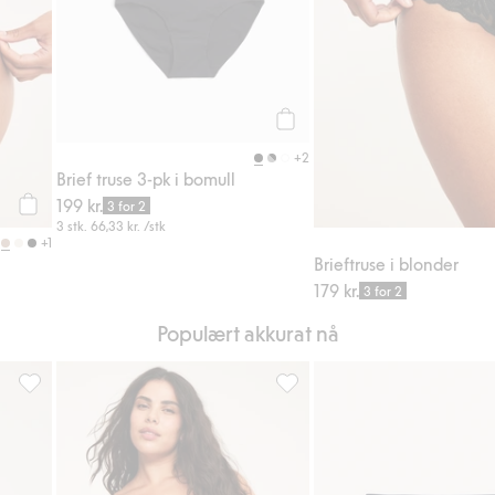
Legg til
+2
Brief truse 3-pk i bomull
199 kr.
3 for 2
Legg til
3 stk.
66,33 kr.
/stk
+1
Brieftruse i blonder
179 kr.
3 for 2
Populært akkurat nå
i favoriter
Brieftruse med blonder, Legg til i favoriter
Hipstertruse i blonder, Legg til