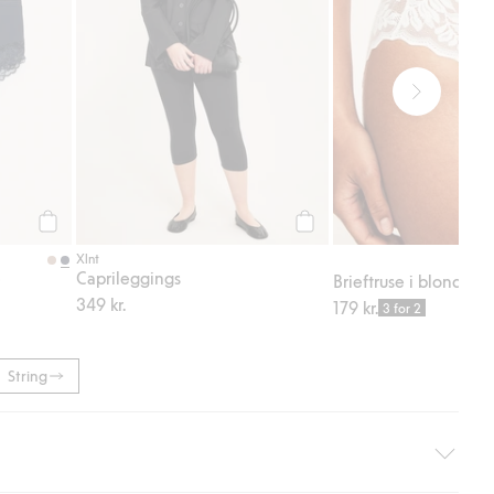
Legg til
Legg til
Xlnt
Caprileggings
r
Brieftruse i blonder
349 kr.
179 kr.
3 for 2
String