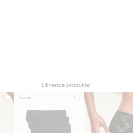
Liknende produkter
Populær
 Legg til i favoriter
Brieftruser med blonder, Legg til i favoriter
Brief truse 3-pk i bomull, Legg 