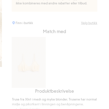
ikke kombineres med andre rabatter eller tilbud.
Finn i butikk
Velg butikk
Match med
Produktbeskrivelse
Bøyle-
BH
Truse fra Xlnt i mesh og myke blonder. Trusene har normal
i
midje og pikotkant i linningen og benåpningene.
blonder
Normal midje