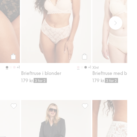
Legg til
Legg til
+1
+1
Xlnt
Brieftruse i blonder
Brieftruse med blond
179 kr.
179 kr.
3 for 2
3 for 2
 i favoriter
Hipstertruse i mikrofiber, Legg til i favoriter
Caprileggings, Legg til i fa