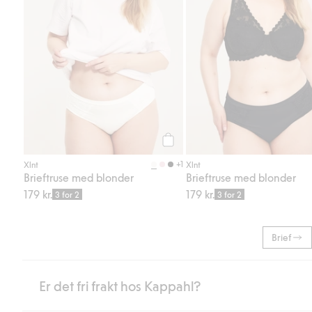
Legg til
+1
Xlnt
Xlnt
Brieftruse med blonder
Brieftruse med blonder
179 kr.
179 kr.
3 for 2
3 for 2
Brief
Er det fri frakt hos Kappahl?