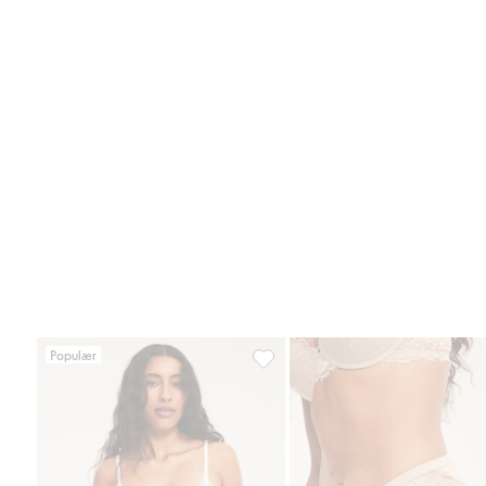
Populær
Brieftruse seamless med blonder,