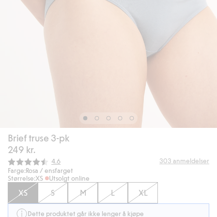
Brief truse 3-pk
249 kr.
Gjennomsnittskarakter:
303
anmeldelser
4.6
Farge:
Rosa / ensfarget
Størrelse:
XS
Utsolgt online
XS
S
M
L
XL
Dette produktet går ikke lenger å kjøpe