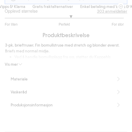
pps & Klarna
Gratis fraktalternativer
Enkel betaling med Vipps & Kla
Opplevd størrelse
303
anmeldelser
3.212962962962963
For liten
Perfekt
For stor
av
Basert
5
Produktbeskrivelse
på
216
3-pk. brieftruser. Fin bomullstruse med stretch og blonder øverst.
stemmer
Briefs med normal midje.
Ved å handle bomullsplagg fra oss, støtter du Kappahls
engasjement i Better Cottons arbeid. Produktet er utviklet via
Vis mer
et massebalansesystem som innebærer at man ikke kan
garantere at plagget inneholder Better Cotton. Les mer på
Materiale
BetterCotton.org/MassBalance.
Artikkelnummer
:
357301
Vaskeråd
Produksjonsinformasjon