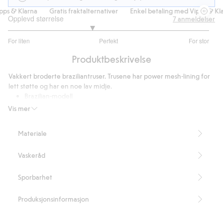
s & Klarna
Gratis fraktalternativer
Enkel betaling med Vipps & Klar
Opplevd størrelse
7
anmeldelser
2.666666666666667
For liten
Perfekt
For stor
av
Basert
5
Produktbeskrivelse
på
6
Vakkert broderte braziliantruser. Trusene har power mesh-lining for
stemmer
lett støtte og har en noe lav midje.
Brazilian-modell
Lav midje
Vis mer
Lett støtte
Inneholder 83 % resirkulert polyamid.
Materiale
Artikkelnummer
:
432856
Blended Recycled Polyamide
Vaskeråd
Sporbarhet
Produksjonsinformasjon