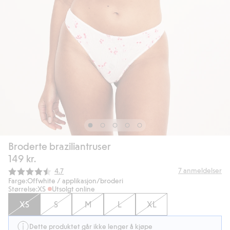
Broderte braziliantruser
149 kr.
Gjennomsnittskarakter:
7
anmeldelser
4.7
Farge:
Offwhite / applikasjon/broderi
Størrelse:
XS
Utsolgt online
XS
S
M
L
XL
Dette produktet går ikke lenger å kjøpe