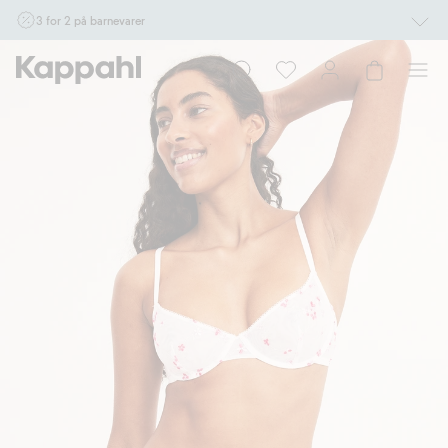
3 for 2 på barnevarer
Ikke Newbie. Gjelder når du handler 2 eller flere varer som inngår i tilbudet tom.
17/8 i butikk & online for deg som er eller blir medlem. Kan ikke kombineres med
andre tilbud eller rabatter.
Handle nå