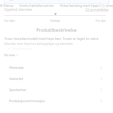
 Klarna
Gratis fraktalternativer
Enkel betaling med Vipps & Klarna
Opplevd størrelse
22
anmeldelser
3
For liten
Perfekt
For stor
av
Basert
5
Produktbeskrivelse
på
16
Truse i brazilianmodell med høye ben. Trusen er laget av vakre
stemmer
blonder som kjennes behagelige og elastiske.
Blondetruser
Bomullsfôret skritt
Vis mer
Inneholder 51 % resirkulert polyamid.
Artikkelnummer
:
414698
Materiale
Blended Recycled Polyamide
Vaskeråd
Sporbarhet
Produksjonsinformasjon