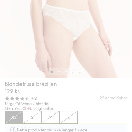
Blondetruse brazilian
129 kr.
Gjennomsnittskarakter:
22
anmeldelser
4.2
Farge:
Offwhite / blonder
Størrelse:
XS
Utsolgt online
XS
S
M
L
Dette produktet går ikke lenger å kjøpe