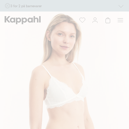
3 for 2 på barnevarer
Ikke Newbie. Gjelder når du handler 2 eller flere varer som inngår i tilbudet tom.
17/8 i butikk & online for deg som er eller blir medlem. Kan ikke kombineres med
andre tilbud eller rabatter.
Handle nå