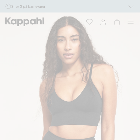
3 for 2 på barnevarer
Ikke Newbie. Gjelder når du handler 2 eller flere varer som inngår i tilbudet tom.
17/8 i butikk & online for deg som er eller blir medlem. Kan ikke kombineres med
andre tilbud eller rabatter.
Handle nå