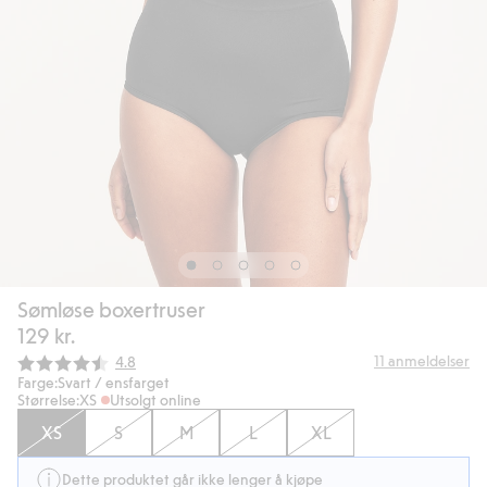
Sømløse boxertruser
129 kr.
Gjennomsnittskarakter:
11
anmeldelser
4.8
Farge:
Svart / ensfarget
Størrelse:
XS
Utsolgt online
XS
S
M
L
XL
Dette produktet går ikke lenger å kjøpe