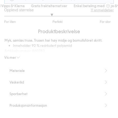
ipps & Klarna
Gratis fraktalternativer
Enkel betaling med Vipps & K
Opplevd størrelse
11
anmeldelser
2.777777777777778
For liten
Perfekt
For stor
av
Basert
5
Produktbeskrivelse
på
9
Myk, sømløs truse. Trusen har høy midje og bomullsfôret skritt.
stemmer
Inneholder 92 % resirkulert polyamid
Artikkelnummer
:
860783
Blended Recycled Polyamide
Vis mer
Materiale
Vaskeråd
Sporbarhet
Produksjonsinformasjon