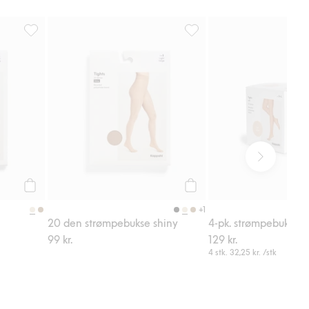
top 20 den, Legg til i favoriter
10 den strømpebukse, Legg til i favoriter
20 den strømpebukse shiny, 
Legg til
Legg til
+1
20 den strømpebukse shiny
4-pk. strømpebukser 
99 kr.
129 kr.
4 stk.
32,25 kr.
/stk