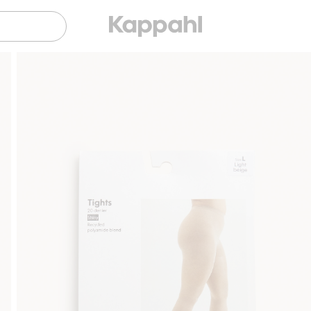
Gratis fraktalternativer
Enkel betaling med V