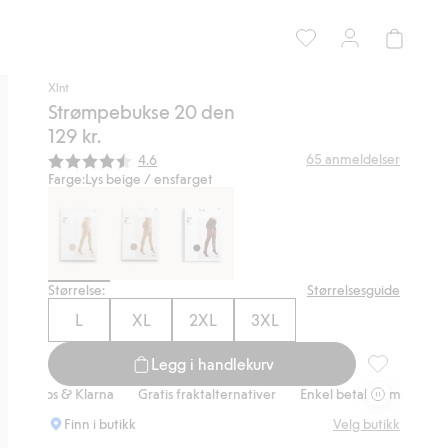
Xlnt
Strømpebukse 20 den
129 kr.
Gjennomsnittskarakter:
65
anmeldelser
4.6
Farge:
Lys beige / ensfarget
Størrelse:
Størrelsesguide
L
XL
2XL
3XL
Legg i handlekurv
Strømpebukse
ipps & Klarna
Gratis fraktalternativer
Enkel betaling med Vipps & K
Finn i butikk
Velg butikk