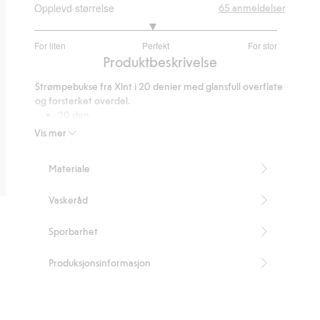
Opplevd størrelse
65
anmeldelser
2.953488372093023
For liten
Perfekt
For stor
av
Basert
Produktbeskrivelse
5
på
Strømpebukse fra Xlnt i 20 denier med glansfull overflate
43
og forsterket overdel.
stemmer
20 den
Blanke
Vis mer
Forsterket overdel
Skrittkile
Materiale
Inneholder 50 % resirkulert polyamid.
Artikkelnummer
:
399618
Vaskeråd
Blended Recycled Polyamide
Sporbarhet
Produksjonsinformasjon