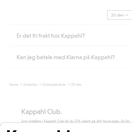
20 den
Er det fri frakt hos Kappahl?
Kan jeg betale med Klarna på Kappahl?
Som medlem i Kappahl Club har du alltid gratis frakt til butikk,
etter at du har logget inn og er identifisert som medlem.
Ellers koster frakten 59 NOK for levering med Bring, hjemleve
Ja, i samarbeid med Klarna tilbyr vi smidig betaling med faktura 
Les mer
Dame
Undertøy
Strømpebukser
20 den
Ved å oppgi informasjon i kassen godkjenner du Klarnas vilkår. Når
Les mer
Kappahl Club.
Som medlem i Kappahl Club får du 15% rabatt på ditt første kjøp. Du får
unike medlemstilbud, alltid fri frakt (til utleveringssted) ved kjøp over 50
kr, og du samler poeng på alle dine kjøp og aktiviteter.