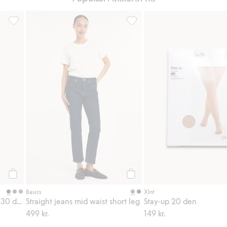
 20 den, Legg til i favoriter
Strømpebukse i mikrofiber 30 den, Legg til i favoriter
Straight jeans mid waist short 
Legg til
Legg til
Basics
Xlnt
Strømpebukse i mikrofiber 30 den
Straight jeans mid waist short leg
Stay-up 20 den
499 kr.
149 kr.