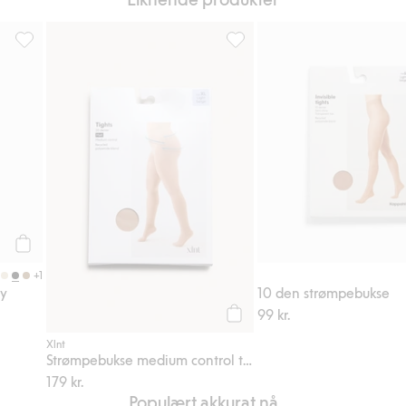
til i favoriter
20 den strømpebukse shiny, Legg til i favoriter
Strømpebukse medium control 
Legg til
+1
ny
10 den strømpebukse
99 kr.
Legg til
Xlnt
Strømpebukse medium control top 20 den
179 kr.
Populært akkurat nå