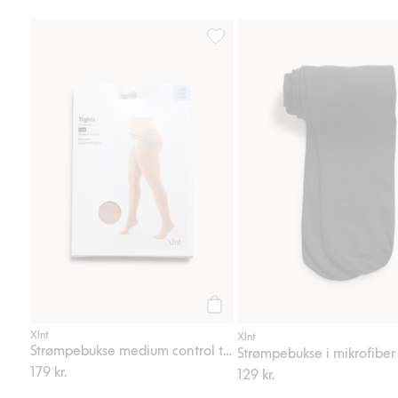
Strømpebukse medium control top
Legg til
Xlnt
Xlnt
Strømpebukse medium control top 20 den
179 kr.
129 kr.