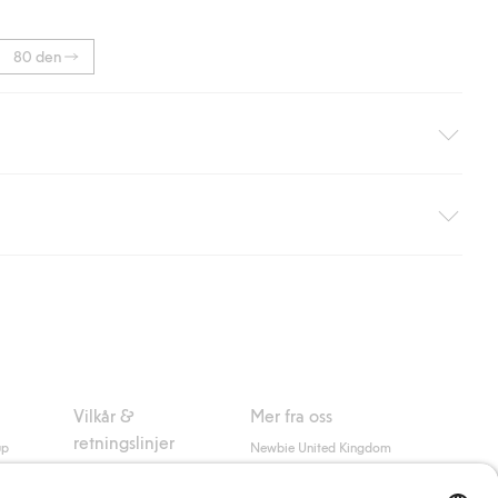
80 den
hjemlevering med Helthjem. Fraktkostnaden fjernes automatisk
nsett hvor mye du handler for.
er om Klarnas betalingsvilkår
(ekstern lenke).
Vilkår &
Mer fra oss
retningslinjer
up
Newbie United Kingdom
Kjøpsvilkår
Newbie Global