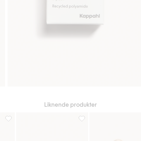
Liknende produkter
avoriter
2-pk. usynlige sokker, Legg til i favoriter
2-pk. usynlige sokker, Legg til 