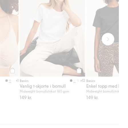
Legg til
Legg til
+1
+12
Basics
Basics
Vanlig t-skjorte i bomull
Enkel topp med kort
Midweight bomullstrikot 180 gsm
Midweight bomullstrikot 18
149 kr.
149 kr.