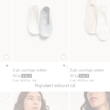
Legg til
Legg til
2-pk. usynlige sokker
2-pk. usynlige sokker
99 kr.
99 kr.
3 for 2
3 for 2
2 stk.
49,50 kr.
/stk
2 stk.
49,50 kr.
/stk
Populært akkurat nå
 i favoriter
Hipstertruse i elastiske blonder, Legg til i favoriter
Bøyleløs BH seamless, Legg til