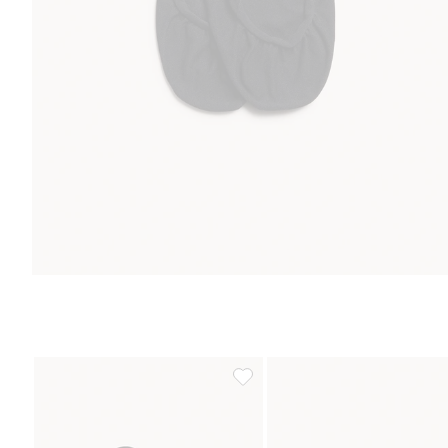
2-pk. usynlige sokker, Legg til i f