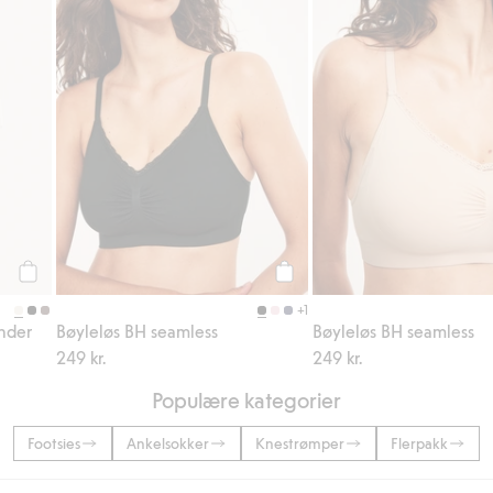
Legg til
Legg til
+1
onder
Bøyleløs BH seamless
Bøyleløs BH seamless
249 kr.
249 kr.
Populære kategorier
Footsies
Ankelsokker
Knestrømper
Flerpakk