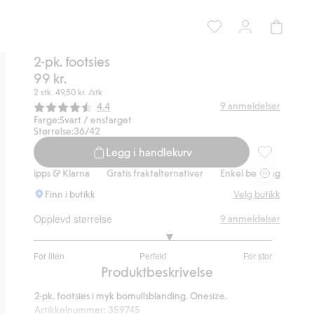
2-pk. footsies
99 kr.
2 stk.
49,50 kr.
/stk
Gjennomsnittskarakter:
9
anmeldelser
4.4
Farge:
Svart / ensfarget
Størrelse:
36/42
Legg i handlekurv
2-pk. footsie
 Vipps & Klarna
Gratis fraktalternativer
Enkel betaling med Vipps &
Finn i butikk
Velg butikk
Opplevd størrelse
9
anmeldelser
3.285714285714286
For liten
Perfekt
For stor
av
Basert
Produktbeskrivelse
5
på
2-pk. footsies i myk bomullsblanding. Onesize.
7
Artikkelnummer
:
359745