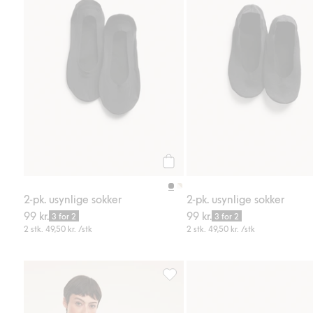
Legg til
2-pk. usynlige sokker
2-pk. usynlige sokker
99 kr.
99 kr.
3 for 2
3 for 2
2 stk.
49,50 kr.
/stk
2 stk.
49,50 kr.
/stk
Vanlig t-skjorte i bomull, Legg til