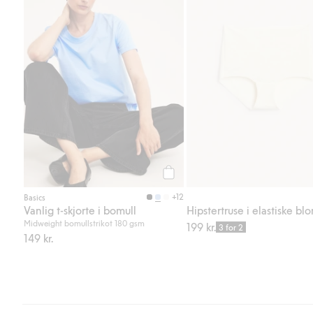
Legg til
+12
Basics
Vanlig t-skjorte i bomull
Hipstertruse i elastiske bl
Midweight bomullstrikot 180 gsm
199 kr.
3 for 2
149 kr.