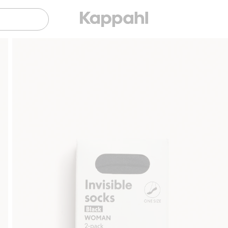
Gratis fraktalternativer
Enkel betaling med