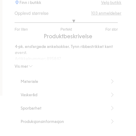
Finn i butikk
Velg butikk
Opplevd størrelse
103
anmeldelser
3.297297297297297
For liten
Perfekt
For stor
av
Basert
Produktbeskrivelse
5
på
4-pk. ensfargede ankelsokker. Tynn ribbestrikket kant
74
øverst.
stemmer
Artikkelnummer
:
895847
Vis mer
Materiale
Vaskeråd
Sporbarhet
Produksjonsinformasjon