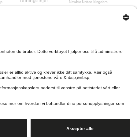
retningslinjer
up
Newbie United Kingdom
Kjøpsvilkår
Newbie Global
Personvernerklæring
Affiliate
Informasjonskapsler
Vilkår #YesKappahl
#YesNewbie