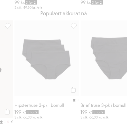
99 kr.
99 kr.
3 for 2
3 for 2
2 stk.
49,50 kr.
/stk
Populært akkurat nå
Sokker 4-pk, Legg til i favoriter
Hipstertruse 3-pk i bomull, Leg
Legg til
Hipstertruse 3-pk i bomull
Brief truse 3-pk i bomull
199 kr.
199 kr.
3 for 2
3 for 2
Legg til
3 stk.
66,33 kr.
/stk
3 stk.
66,33 kr.
/stk
+1