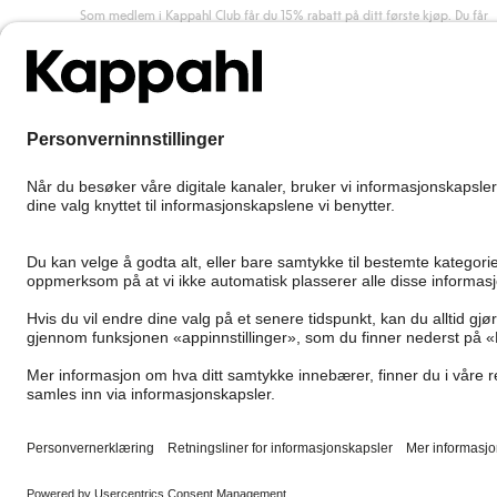
Som medlem i Kappahl Club får du 15% rabatt på ditt første kjøp. Du får
unike medlemstilbud, alltid fri frakt (til utleveringssted) ved kjøp over 50
kr, og du samler poeng på alle dine kjøp og aktiviteter.
Bli medlem
Norway
Bytt sted
Cookies