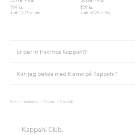
129 kr.
129 kr.
4 stk.
32,25 kr.
/stk
4 stk.
32,25 kr.
/stk
Er det fri frakt hos Kappahl?
Kan jeg betale med Klarna på Kappahl?
Som medlem i Kappahl Club har du alltid gratis frakt til butikk,
etter at du har logget inn og er identifisert som medlem.
Ellers koster frakten 59 NOK for levering med Bring, hjemleve
Ja, i samarbeid med Klarna tilbyr vi smidig betaling med faktura 
Les mer
Dame
Undertøy
Sokker
Flerpakk
Ved å oppgi informasjon i kassen godkjenner du Klarnas vilkår. Når
Les mer
Kappahl Club.