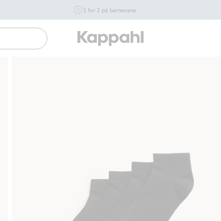
3 for 2 på barnevarer
Ikke Newbie. Gjelder når du handler 2 eller flere varer som
inngår i tilbudet tom. 17/8 i butikk & online for deg som er
eller blir medlem. Kan ikke kombineres med andre tilbud
eller rabatter.
Handle nå
Gratis fraktalternativer
Enkel betaling med