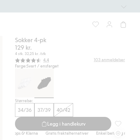
Sokker 4-pk
129 kr.
4 stk.
32,25 kr.
/stk
Gjennomsnittskarakter:
103
anmeldelser
4.4
Farge:
Svart / ensfarget
Størrelse:
34/36
37/39
40/42
Legg i handlekurv
Sokker 4-pk, 
 Vipps & Klarna
Gratis fraktalternativer
Enkel betaling med Vipps & 