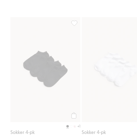
Sokker 4-pk, Legg til i favoriter
Legg til
+1
Sokker 4-pk
Sokker 4-pk