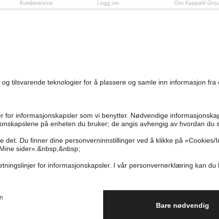
Kundeservice
Logg inn
Om Kappahl Gro
0
Vanlige spørsmål
Kappahl Club
Bærekraft
Bestilling
Medlemsvilkår
Jobbe hos oss
Kontakt oss
Presse
Finn butikk
Tilgjengelighet
Personal shopping
Sjekk saldo på
gavekortet
Angre kjøpet ditt