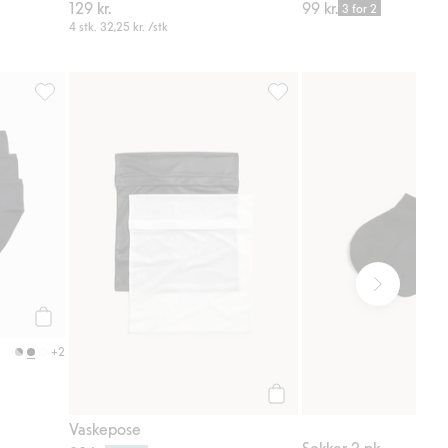
129 kr.
99 kr.
3 for 2
4 stk.
32,25 kr.
/stk
g til i favoriter
Brief truse 3-pk i bomull, Legg til i favoriter
Vaskepose, Legg til i favori
Legg til
+2
Legg til
Vaskepose
Sokker 2-pk