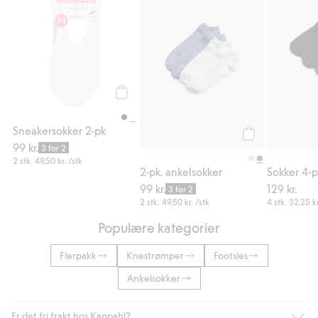
Legg til
Sneakersokker 2-pk
99 kr.
Legg til
3 for 2
2 stk.
49,50 kr.
/stk
2-pk. ankelsokker
Sokker 4-
99 kr.
129 kr.
3 for 2
2 stk.
49,50 kr.
/stk
4 stk.
32,25 kr
Populære kategorier
Flerpakk
Knestrømper
Footsies
Ankelsokker
Er det fri frakt hos Kappahl?