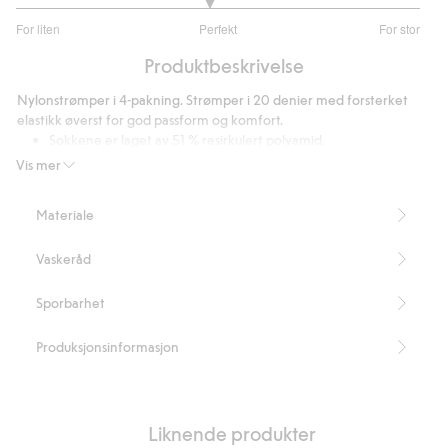
2.9
For liten
Perfekt
For stor
av
Basert
5
Produktbeskrivelse
på
20
Nylonstrømper i 4-pakning. Strømper i 20 denier med forsterket
stemmer
elastikk øverst for god passform og komfort.
Sokkene er laget av 51 % resirkulert polyamid.
Artikkelnummer
:
637538
Vis mer
Blended Recycled Polyamide
Materiale
Vaskeråd
Sporbarhet
Produksjonsinformasjon
Liknende produkter