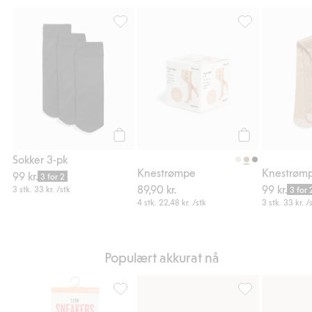
Sokker 3-pk, Legg til i favoriter
Knestrømpe, Legg
Legg til
Legg til
Sokker 3-pk
Knestrømpe
Knestrømp
99 kr.
3 for 2
89,90 kr.
99 kr.
3 stk.
33 kr.
/stk
3 for 
4 stk.
22,48 kr.
/stk
3 stk.
33 kr.
/s
Populært akkurat nå
Sneakersokker 2-pk, Legg til i favoriter
2-pk. ankelsokker