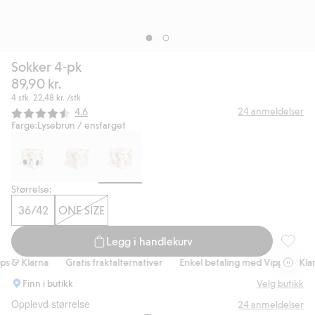
Sokker 4-pk
89,90 kr.
4 stk.
22,48 kr.
/stk
Gjennomsnittskarakter:
24
anmeldelser
4.6
Farge:
Lysebrun / ensfarget
Størrelse:
36/42
ONE SIZE
Legg i handlekurv
Sokker 4
 & Klarna
Gratis fraktalternativer
Enkel betaling med Vipps & Klarn
Finn i butikk
Velg butikk
Opplevd størrelse
24
anmeldelser