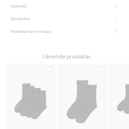
Vaskeråd
Sporbarhet
Produksjonsinformasjon
Liknende produkter
Sokker 4-pk, Legg til i favoriter
Sokker med rullet