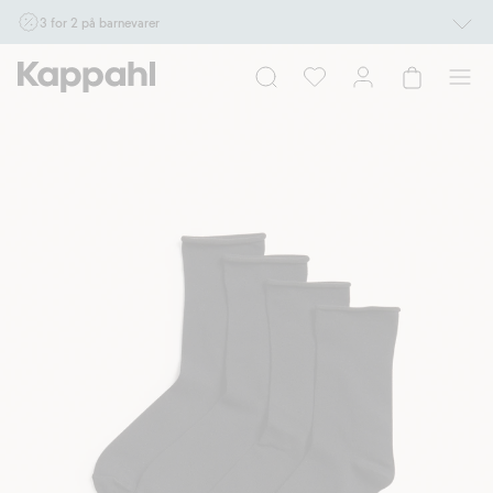
3 for 2 på barnevarer
Ikke Newbie. Gjelder når du handler 2 eller flere varer som inngår i tilbudet tom.
17/8 i butikk & online for deg som er eller blir medlem. Kan ikke kombineres med
andre tilbud eller rabatter.
Handle nå