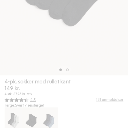
4-pk. sokker med rullet kant
149 kr.
4 stk.
37,25 kr.
/stk
Gjennomsnittskarakter:
131
anmeldelser
4.5
Farge:
Svart / ensfarget