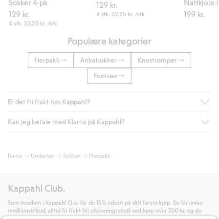
Sokker 4-pk
Nattkjole i
129 kr.
129 kr.
199 kr.
4 stk.
32,25 kr.
/stk
4 stk.
32,25 kr.
/stk
Populære kategorier
Flerpakk
Ankelsokker
Knestrømper
Footsies
Er det fri frakt hos Kappahl?
Kan jeg betale med Klarna på Kappahl?
Som medlem i Kappahl Club har du alltid gratis frakt til butikk,
eller når du handler for over 500 NOK og velger levering med
Bring eller hjemlevering med Helthjem. Fraktkostnaden fjernes
Ja, i samarbeid med Klarna tilbyr vi smidig betaling med faktura
Dame
Undertøy
Sokker
Flerpakk
automatisk etter at du har logget inn og er identifisert som
og andre betalingsmåter.
medlem.
Ved å oppgi informasjon i kassen godkjenner du Klarnas vilkår.
Ellers koster frakten 59 NOK for levering med Bring,
Når du klikker på "Fullfør kjøp" godkjenner du Kappahls
Kappahl Club.
hjemlevering med Helthjem koster 49 NOK og 99 NOK for
generelle vilkår.
Les mer om Klarnas betalingsvilkår
(ekstern
hjemlevering med Bring uansett hvor mye du handler for.
lenke).
Som medlem i Kappahl Club får du 15% rabatt på ditt første kjøp. Du får unike
medlemstilbud, alltid fri frakt (til utleveringssted) ved kjøp over 500 kr, og du
Les mer
Les mer
samler poeng på alle dine kjøp og aktiviteter.