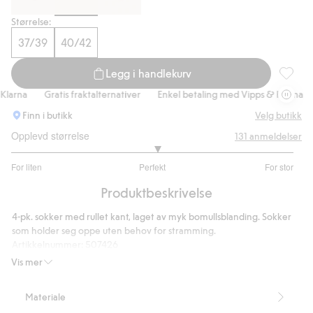
Størrelse:
37/39
40/42
Legg i handlekurv
4-pk. so
arna
Gratis fraktalternativer
Enkel betaling med Vipps & Klarna
Finn i butikk
Velg butikk
Opplevd størrelse
131
anmeldelser
3.063829787234043
For liten
Perfekt
For stor
av
Basert
5
Produktbeskrivelse
på
94
4-pk. sokker med rullet kant, laget av myk bomullsblanding. Sokker
stemmer
som holder seg oppe uten behov for stramming.
Artikkelnummer
:
507426
Vis mer
Materiale