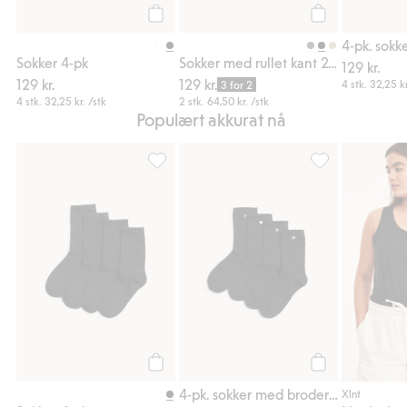
Legg til
Legg til
Sokker 4-pk
Sokker med rullet kant 2-pk.
129 kr.
129 kr.
129 kr.
4 stk.
32,25 kr
3 for 2
4 stk.
32,25 kr.
/stk
2 stk.
64,50 kr.
/stk
Populært akkurat nå
Sokker 4-pk, Legg til i favoriter
4-pk. sokker med
Legg til
Legg til
4-pk. sokker med brodering
Xlnt