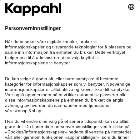
Bli medlem
Trenger du hjelp?
Kundeservice
Kappahl Club
Vanlige spørsmål
Logg inn
Om oss
Bestilling
Kappahl Club
Om Kappahl Group
Vilkår & retningslinjer
Kontakt oss
Medlemsvilkår
Bærekraft
Kjøpsvilkår
Mer fra oss
Finn butikk