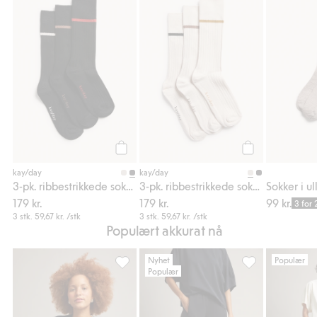
3-pk. ribbestrikkede sokker, Legg til i favor
3-pk. ribbestrikk
Legg til
Legg til
kay/day
kay/day
3-pk. ribbestrikkede sokker
3-pk. ribbestrikkede sokker
Sokker i u
179 kr.
179 kr.
99 kr.
3 for 
3 stk.
59,67 kr.
/stk
3 stk.
59,67 kr.
/stk
Populært akkurat nå
Nyhet
Populær
Populær
Strikket topp i mohairblanding, Legg til i f
Sweatpants barrel