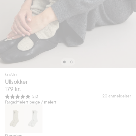
kay/day
Ullsokker
179 kr.
Gjennomsnittskarakter:
20
anmeldelser
5.0
Farge:
Melert beige / melert
Størrelse: