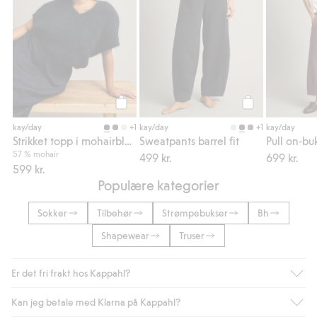
Legg til
Legg til
+1
+1
kay/day
kay/day
kay/day
Strikket topp i mohairblanding
Sweatpants barrel fit
Pull on-buk
57 % mohair
499 kr.
699 kr.
599 kr.
Populære kategorier
Sokker
Tilbehør
Strømpebukser
Bh
Shapewear
Truser
Er det fri frakt hos Kappahl?
Kan jeg betale med Klarna på Kappahl?
Som medlem i Kappahl Club har du alltid gratis frakt til butikk,