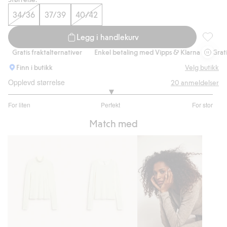
34/36
37/39
40/42
Legg i handlekurv
Ullsokke
Gratis fraktalternativer
Enkel betaling med Vipps & Klarna
Gratis f
Finn i butikk
Velg butikk
Opplevd størrelse
20
anmeldelser
3
For liten
Perfekt
For stor
av
Basert
5
Match med
på
14
stemmer