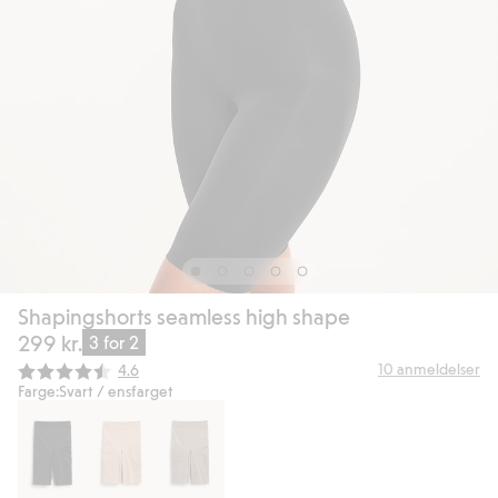
Shapingshorts seamless high shape
299 kr.
3 for 2
Gjennomsnittskarakter:
10
anmeldelser
4.6
Farge:
Svart / ensfarget