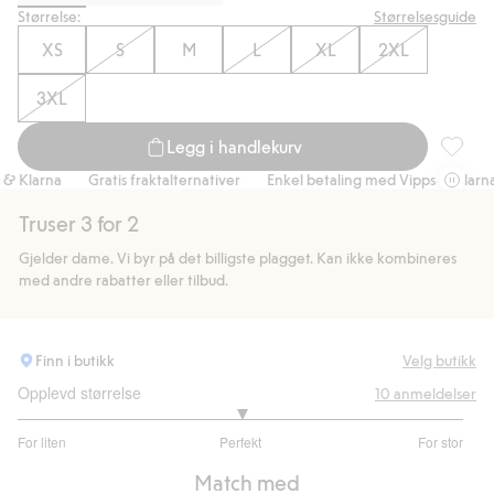
Størrelse:
Størrelsesguide
XS
S
M
L
XL
2XL
3XL
Legg i handlekurv
Shaping
 Klarna
Gratis fraktalternativer
Enkel betaling med Vipps & Klarna
Truser 3 for 2
Gjelder dame. Vi byr på det billigste plagget. Kan ikke kombineres
med andre rabatter eller tilbud.
Finn i butikk
Velg butikk
Opplevd størrelse
10
anmeldelser
3
For liten
Perfekt
For stor
av
Basert
5
Match med
på