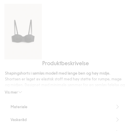
8
stemmer
Produktbeskrivelse
Balconette-
BH
Shapingshorts i sømløs modell med lange ben og høy midje.
i
Shortsen er laget av elastisk stoff med høy støtte for rumpe, mage
mikromateriale
og midjen. Designet med minimale sømmer for en sømløs følelse og
minimal synlighet under klærne.
Vis mer
Høy shaping
Seamless
Materiale
Høy midje
Innerbenslengde 20 cm i størrelse S
Vaskeråd
Inneholder 82 % resirkulert polyamid
Artikkelnummer
:
935437