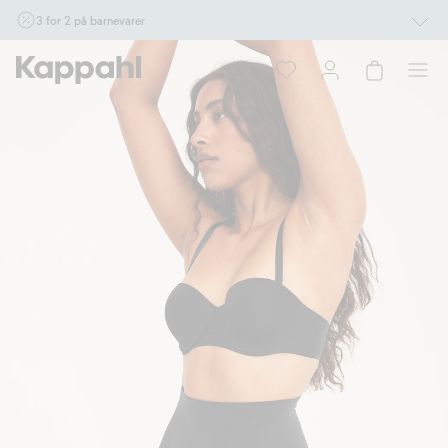
3 for 2 på barnevarer
Ikke Newbie. Gjelder når du handler 2 eller flere varer som inngår i tilbudet tom.
17/8 i butikk & online for deg som er eller blir medlem. Kan ikke kombineres med
andre tilbud eller rabatter.
Handle nå