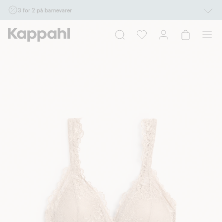
3 for 2 på barnevarer
Ikke Newbie. Gjelder når du handler 2 eller flere varer som inngår i tilbudet tom.
17/8 i butikk & online for deg som er eller blir medlem. Kan ikke kombineres med
andre tilbud eller rabatter.
Handle nå