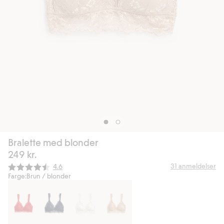
Bralette med blonder
249 kr.
Gjennomsnittskarakter:
31
anmeldelser
4.6
Farge:
Brun / blonder