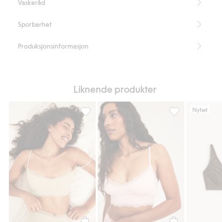
Vaskeråd
Sporbarhet
Produksjonsinformasjon
Liknende produkter
Nyhet
Blondebralette i modal, Legg til i favoriter
Blondebralette i