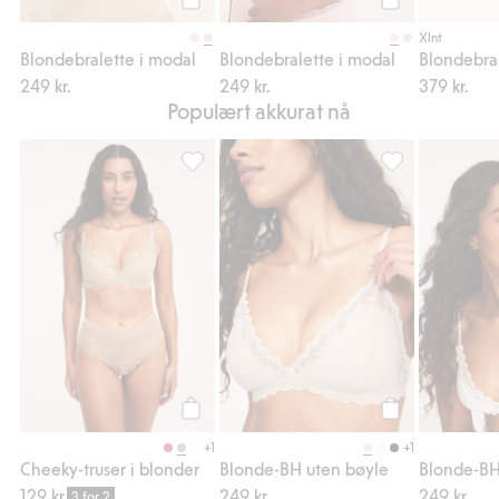
Legg til
Legg til
Xlnt
Blondebralette i modal
Blondebralette i modal
Blondebra
249 kr.
249 kr.
379 kr.
Populært akkurat nå
Cheeky-truser i blonder, Legg til i favorite
Blonde-BH uten b
Legg til
Legg til
+1
+1
Cheeky-truser i blonder
Blonde-BH uten bøyle
Blonde-BH
129 kr.
249 kr.
249 kr.
3 for 2