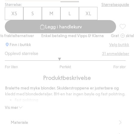
Størrelse:
Størrelsesguide
XS
S
M
L
XL
Legg i handlekurv
Bralett
 fraktalternativer
Enkel betaling med Vipps & Klarna
Gratis fraktalte
Finn i butikk
Velg butikk
Opplevd størrelse
31
anmeldelser
2.793103448275862
For liten
Perfekt
For stor
av
Basert
5
Produktbeskrivelse
på
29
Bralette med myke blonder. Skulderstroppene er justerbare og
stemmer
kledd med blondedetaljer. BH-en har ingen bøyle og fast polstring.
Fast polstring
Uten bøyle
Vis mer
Inneholder 84 % resirkulert polyamid.
Artikkelnummer
:
901793
Materiale
Blended Recycled Polyamide