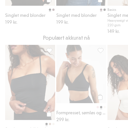
Legg til
Legg til
Basics
Singlet med blonder
Singlet med blonder
Heavyweigt vi
199 kr.
199 kr.
220 gsm
149 kr.
Populært akkurat nå
Singlet i modalblanding med innebygd BH, 
Formpresset, søm
Legg til
Formpresset, sømløs og myk BH
299 kr.
Legg til