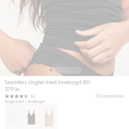
Seamless singlet med innebygd BH
379 kr.
Gjennomsnittskarakter:
190
anmeldelser
4.1
Farge:
Svart / ensfarget