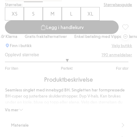
Størrelse:
Størrelsesguide
XS
S
M
L
XL
Legg i handlekurv
Seamles
Klarna
Gratis fraktalternativer
Enkel betaling med Vipps & Klarna
Finn i butikk
Velg butikk
Opplevd størrelse
190
anmeldelser
3
For liten
Perfekt
For stor
av
Basert
5
Produktbeskrivelse
på
150
Seamless singlet med innebygd BH. Singletten har formpressede
stemmer
BH-cuper og justerbare skulderstropper. Dyp V-hals. Kan brukes
under en kjole, bluse og topp eller alene. Velg den størrelsen du
vanligvis bruker i topper og gensere.
Vis mer
Modellen bruker størrelse S og har 75 B
Inneholder 61 % resirkulert polyamid
Materiale
Artikkelnummer
:
437004
Blended Recycled Polyamide