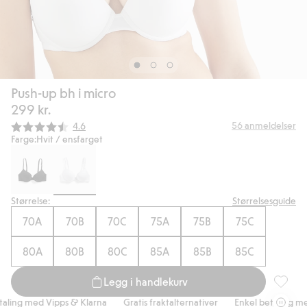
Push-up bh i micro
299 kr.
Gjennomsnittskarakter:
56
anmeldelser
4.6
Farge:
Hvit / ensfarget
Størrelse:
Størrelsesguide
70A
70B
70C
75A
75B
75C
80A
80B
80C
85A
85B
85C
Legg i handlekurv
Push-up 
ing med Vipps & Klarna
Gratis fraktalternativer
Enkel betaling med 