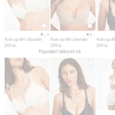
Legg til
Legg til
Push-up-BH i blonder
Push-up-BH i blonder
Push-up-B
299 kr.
299 kr.
299 kr.
Populært akkurat nå
Push-up-BH i blonder, Legg til i favoriter
Push-up-BH i blo