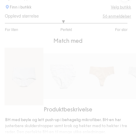
Finn i butikk
Velg butikk
Opplevd størrelse
56
anmeldelser
2.897435897435897
For liten
Perfekt
For stor
av
Basert
5
Match med
på
39
stemmer
Brief
Stringtruse
Stringt
Produktbeskrivelse
Hipstertruse
truse
i
3-
BH med bøyle og lett push-up i behagelig mikrofiber. BH-en har
mikrostoff
pk
justerbare skulderstropper samt krok og hekter med to hekter i tre
i
rader. Den perfekte BH-en til mange ulike anledninger.