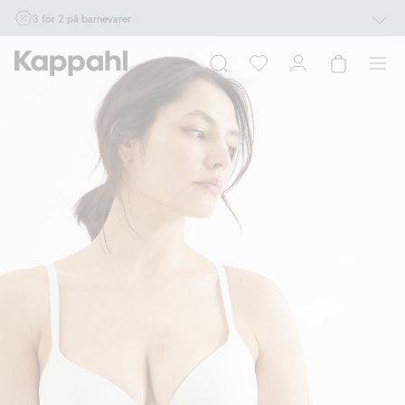
3 for 2 på barnevarer
Ikke Newbie. Gjelder når du handler 2 eller flere varer som inngår i tilbudet tom.
17/8 i butikk & online for deg som er eller blir medlem. Kan ikke kombineres med
andre tilbud eller rabatter.
Handle nå