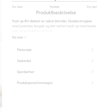
3.029411764705882
For liten
Perfekt
For stor
av
Basert
Produktbeskrivelse
5
på
Push up-BH dekket av vakre blonder. Skulderstropper
68
med justerbar lengde og lett vattert push up med bøyle
stemmer
som gir god støtte og form.
Justerbare skulderstropper
Vis mer
Formpressede cuper med push up-effekt
Inneholder 52 % resirkulert polyamid
Materiale
Artikkelnummer
:
578096
Blended Recycled Polyamide
Vaskeråd
Sporbarhet
Produksjonsinformasjon