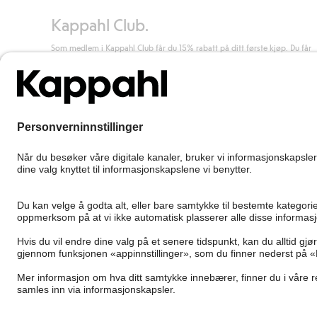
Kappahl Club.
Som medlem i Kappahl Club får du 15% rabatt på ditt første kjøp. Du får
unike medlemstilbud, alltid fri frakt (til utleveringssted) ved kjøp over 50
kr, og du samler poeng på alle dine kjøp og aktiviteter.
Bli medlem
Norway
Bytt sted
Cookies