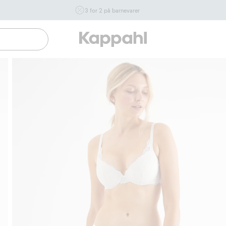
3 for 2 på barnevarer
Ikke Newbie. Gjelder når du handler 2 eller flere varer som
inngår i tilbudet tom. 17/8 i butikk & online for deg som er
eller blir medlem. Kan ikke kombineres med andre tilbud
eller rabatter.
Handle nå
Gratis fraktalternativer
Enkel betaling med Vip