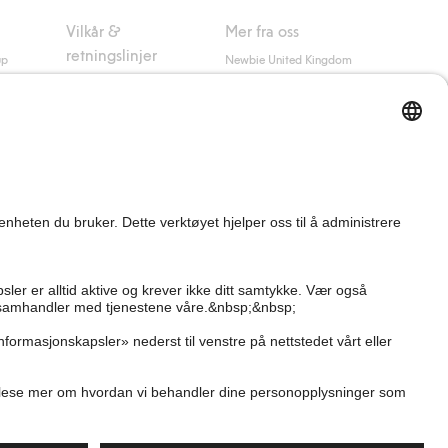
Vilkår &
Mer fra oss
retningslinjer
up
Newbie United Kingdom
Kjøpsvilkår
Newbie Global
Personvernerklæring
Affiliate
Informasjonskapsler
Vilkår #YesKappahl
#YesNewbie