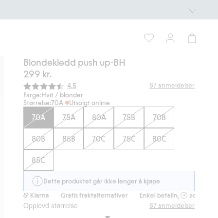
Blondekledd push up-BH
299 kr.
Gjennomsnittskarakter:
87
anmeldelser
4.5
Farge:
Hvit / blonder
Størrelse:
70A
Utsolgt online
70A
75A
80A
75B
70B
80B
85B
70C
75C
80C
85C
Dette produktet går ikke lenger å kjøpe
ps & Klarna
Gratis fraktalternativer
Enkel betaling med Vipps & Klar
Opplevd størrelse
87
anmeldelser