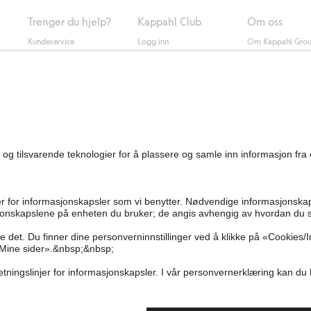
Trenger du hjelp?
Kappahl Club
Om oss
Kundeservice
Logg inn
Om Kappahl Gro
0
Vanlige spørsmål
Kappahl Club
Bærekraft
Bestilling
Medlemsvilkår
Jobbe hos oss
Kontakt oss
Presse
Finn butikk
Tilgjengelighet
Personal shopping
Sjekk saldo på
gavekortet
Angre kjøpet ditt