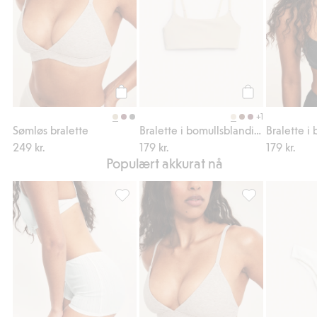
Legg til
Legg til
+1
Sømløs bralette
Bralette i bomullsblanding
249 kr.
179 kr.
179 kr.
Populært akkurat nå
Boxershorts i pointelle, Legg til i favoriter
Sømløs bralette, 