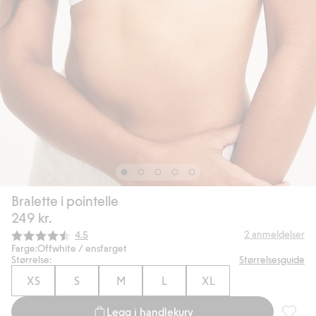
Bralette i pointelle
249 kr.
Gjennomsnittskarakter:
2
anmeldelser
4.5
Farge:
Offwhite / ensfarget
Størrelse:
Størrelsesguide
XS
S
M
L
XL
Legg i handlekurv