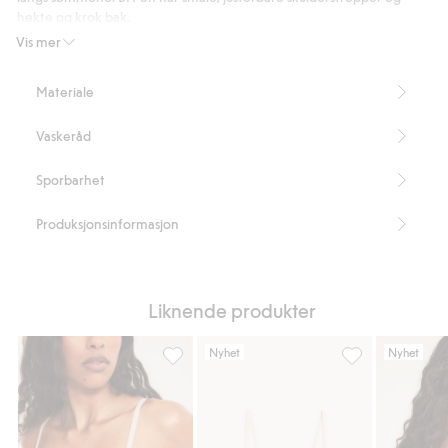
hekte og krok bak.
Dekning: middels
Vis mer
Liten sløyfe på fremsiden
Pikotkant
Materiale
Justerbare skulderstropper
En hekte og krok bak
Vaskeråd
Artikkelnummer
:
907154
Sporbarhet
Produksjonsinformasjon
Liknende produkter
Nyhet
Nyhet
Sømløs bralette, Legg til i favoriter
Bralette i bomul