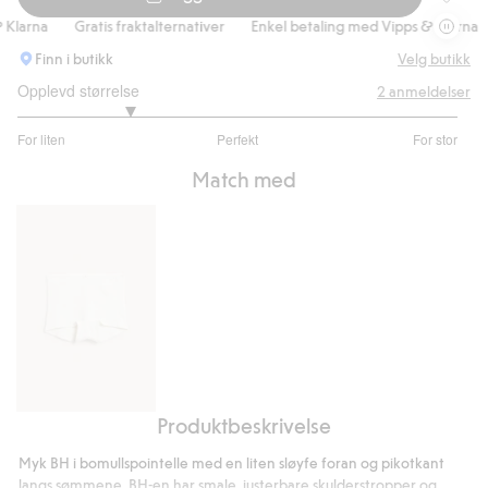
Bralette
rna
Gratis fraktalternativer
Enkel betaling med Vipps & Klarna
G
Finn i butikk
Velg butikk
Opplevd størrelse
2
anmeldelser
2
For liten
Perfekt
For stor
av
Basert
5
Match med
på
2
stemmer
Produktbeskrivelse
Boxershorts
i
Myk BH i bomullspointelle med en liten sløyfe foran og pikotkant
pointelle
langs sømmene. BH-en har smale, justerbare skulderstropper og