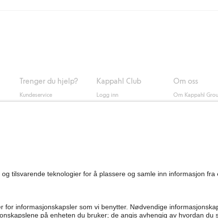
ring med Helthjem koster 49 NOK og 99 NOK for hjemlevering med Bring ua
og andre betalingsmåter.
 du klikker på "Fullfør kjøp" godkjenner du Kappahls generelle vilkår.
Les m
Trenger du hjelp?
Kappahl Club
Om oss
Kundeservice
Logg inn
Om Kappahl Gro
0
Vanlige spørsmål
Kappahl Club
Bærekraft
Bestilling
Medlemsvilkår
Jobbe hos oss
Kontakt oss
Presse
Finn butikk
Tilgjengelighet
Personal shopping
Sjekk saldo på
gavekortet
Angre kjøpet ditt