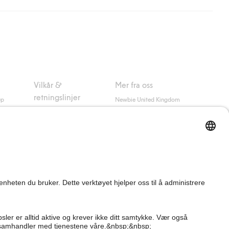
nsett hvor mye du handler for.
er om Klarnas betalingsvilkår
(ekstern lenke).
Vilkår &
Mer fra oss
retningslinjer
up
Newbie United Kingdom
Kjøpsvilkår
Newbie Global
Personvernerklæring
Affiliate
Informasjonskapsler
Vilkår #YesKappahl
#YesNewbie