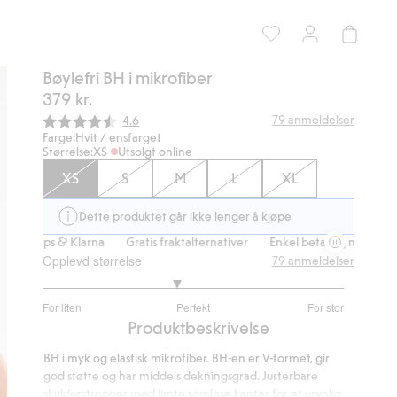
Bøylefri BH i mikrofiber
379 kr.
Gjennomsnittskarakter:
79
anmeldelser
4.6
Farge:
Hvit / ensfarget
Størrelse:
XS
Utsolgt online
XS
S
M
L
XL
Dette produktet går ikke lenger å kjøpe
Vipps & Klarna
Gratis fraktalternativer
Enkel betaling med Vipps & 
Opplevd størrelse
79
anmeldelser
2.784615384615384
For liten
Perfekt
For stor
av
Basert
Produktbeskrivelse
5
på
BH i myk og elastisk mikrofiber. BH-en er V-formet, gir
65
god støtte og har middels dekningsgrad. Justerbare
stemmer
skulderstropper med limte sømløse kanter for et usynlig