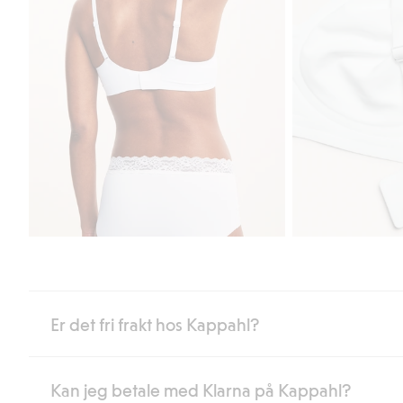
Er det fri frakt hos Kappahl?
Kan jeg betale med Klarna på Kappahl?
Som medlem i Kappahl Club har du alltid gratis frakt til butikk,