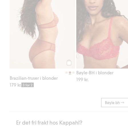
Legg til
Bøyle-BH i blonder
Brazilian-truser i blonder
199 kr.
179 kr.
3 for 2
Bøyle bh
Er det fri frakt hos Kappahl?