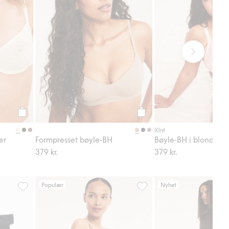
Legg til
Legg til
Xlnt
er
Formpresset bøyle-BH
Bøyle-BH i blonder
379 kr.
379 kr.
Populær
Nyhet
il i favoriter
Stringtruse 3-pk i bomull, Legg til i favoriter
Brazilian-truse, Legg til i fa