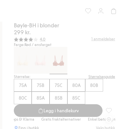
Bøyle-BH i blonder
299 kr.
Gjennomsnittskarakter:
1
anmeldelser
4.0
Farge:
Rød / ensfarget
Størrelse:
Størrelsesguide
75A
75B
75C
80A
80B
80C
85A
85B
85C
Legg i handlekurv
Bøyle-BH i b
s & Klarna
Gratis fraktalternativer
Enkel betaling med Vipps & Klar
Finn i butikk
Velg butikk