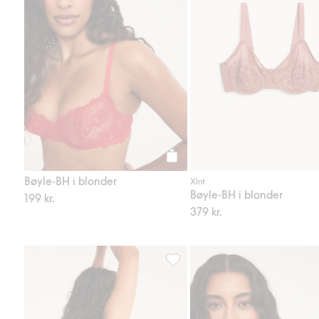
Legg til
Bøyle-BH i blonder
Xlnt
Bøyle-BH i blonder
199 kr.
379 kr.
Brazilian-truser i blonder, Legg ti