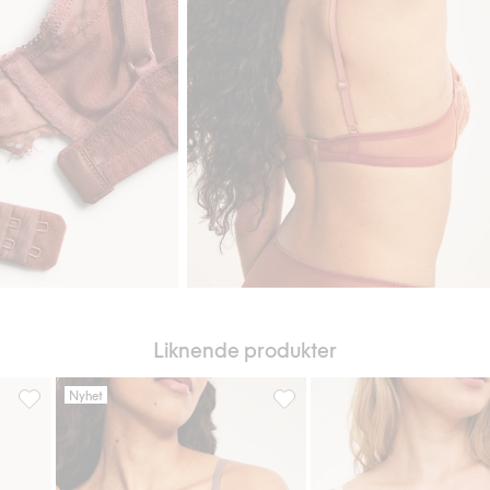
Liknende produkter
Nyhet
voriter
Bøyle-BH i blonder, Legg til i favoriter
Formpresset bøyle-BH, Legg til