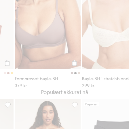
Legg til
Legg til
Formpresset bøyle-BH
Bøyle-BH i stretchblond
379 kr.
299 kr.
Populært akkurat nå
Populær
l i favoriter
Bøyle-BH i blonder, Legg til i favoriter
Cheeky-truser i blonder, Legg t