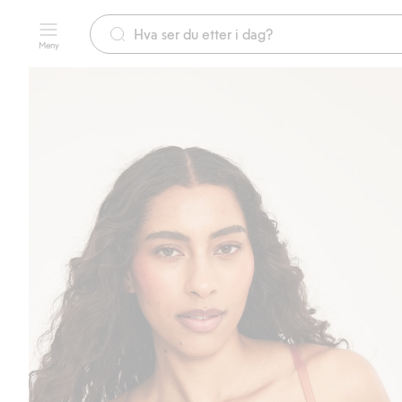
Meny
Gratis fraktalternativer
Enkel betaling 