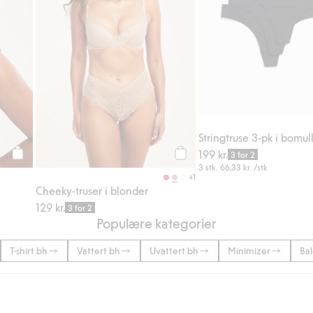
Stringtruse 3-pk i bomul
199 kr.
3 for 2
Legg til
Legg til
3 stk.
66,33 kr.
/stk
+1
Cheeky-truser i blonder
129 kr.
3 for 2
Populære kategorier
T-shirt bh
Vattert bh
Uvattert bh
Minimizer
Ba