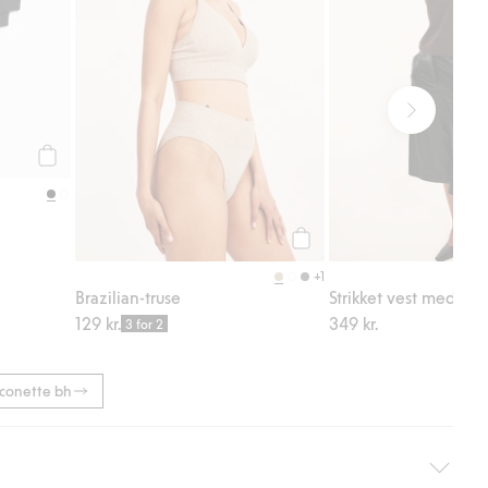
Legg til
l
Legg til
+1
Brazilian-truse
Strikket vest med lav
129 kr.
349 kr.
3 for 2
lconette bh