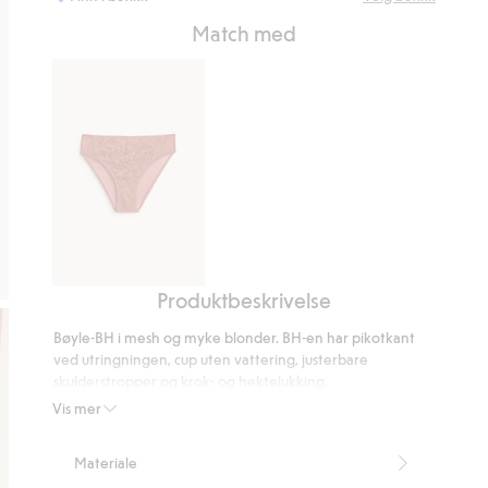
Match med
Produktbeskrivelse
Brazilian-
truser
Bøyle-BH i mesh og myke blonder. BH-en har pikotkant
i
ved utringningen, cup uten vattering, justerbare
blonder
skulderstropper og krok- og hektelukking.
Dekning: middels
Vis mer
Mesh med myke blonder
Pikotkant
Materiale
Uten vattering