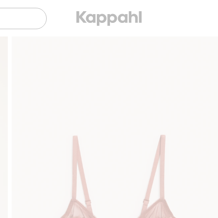
med Vipps & Klarna
Gratis fraktalternativer
Enkel betaling med Vipp