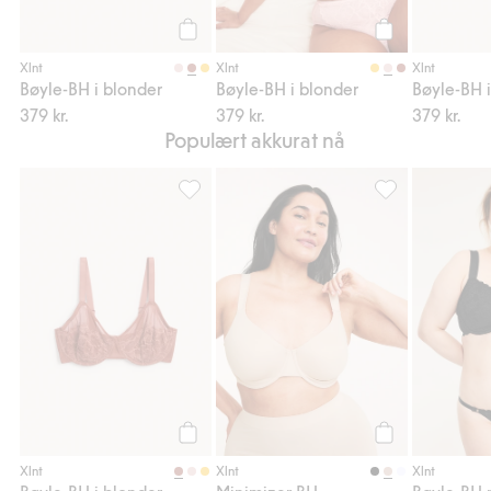
Legg til
Legg til
Xlnt
Xlnt
Xlnt
Bøyle-BH i blonder
Bøyle-BH i blonder
Bøyle-BH 
379 kr.
379 kr.
379 kr.
Populært akkurat nå
Bøyle-BH i blonder, Legg til i favoriter
Minimizer BH, Le
Legg til
Legg til
Xlnt
Xlnt
Xlnt