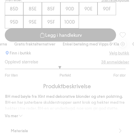
85D
85E
85F
90D
90E
90F
95D
95E
95F
100D
Legg i handlekurv
Uvatter
na
Gratis fraktalternativer
Enkel betaling med Vipps & Klarna
Gra
Finn i butikk
Velg butikk
Opplevd størrelse
38
anmeldelser
2.806451612903226
For liten
Perfekt
For stor
av
Basert
5
Produktbeskrivelse
på
31
BH med bøyle fra Xlnt med dekorative blonder og uten polstring.
stemmer
BH-en har justerbare skulderstropper samt krok og hekter med tre
hekter i tre rader. BH-en er underbygd, noe som gir god støtte.
Bøyle
Vis mer
Uten vattering
Justerbare stropper
Materiale
Inneholder 84 % resirkulert polyamid.