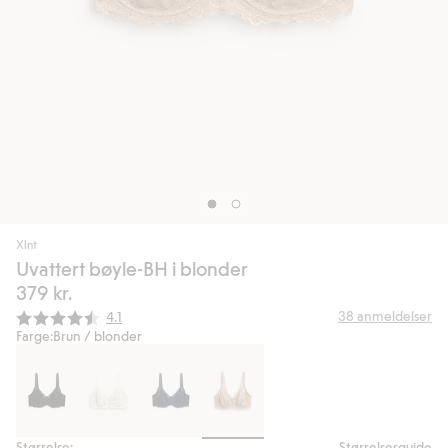
Xlnt
Uvattert bøyle-BH i blonder
379 kr.
Gjennomsnittskarakter:
38
anmeldelser
4.1
Farge:
Brun / blonder
Størrelse:
Størrelsesguide