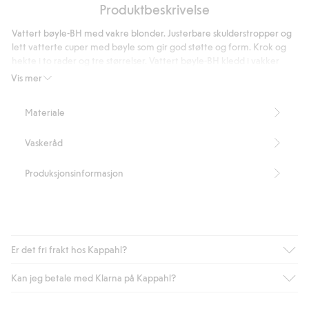
5
Produktbeskrivelse
på
38
Vattert bøyle-BH med vakre blonder. Justerbare skulderstropper og
stemmer
lett vatterte cuper med bøyle som gir god støtte og form. Krok og
hekte i to rader og tre størrelser. Vattert bøyle-BH kledd i vakker
blonde. Skulderstropper med justerbar lengde, og vatterte cuper
Vis mer
med bøyle som gir god støtte og form. Krok og hekte i to rader og
tre størrelser.
Materiale
- 88 % resirkulert polyamid
Vaskeråd
88 % resirkulert polyamid
Artikkelnummer
:
578104
Produksjonsinformasjon
Blended Recycled Polyamide
Er det fri frakt hos Kappahl?
Kan jeg betale med Klarna på Kappahl?
Som medlem i Kappahl Club har du alltid gratis frakt til butikk,
eller når du handler for over 500 NOK og velger levering med