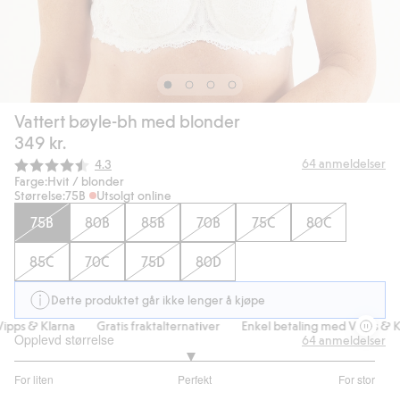
Vattert bøyle-bh med blonder
349 kr.
Gjennomsnittskarakter:
64
anmeldelser
4.3
Farge:
Hvit / blonder
Størrelse:
75B
Utsolgt online
75B
80B
85B
70B
75C
80C
85C
70C
75D
80D
Dette produktet går ikke lenger å kjøpe
ps & Klarna
Gratis fraktalternativer
Enkel betaling med Vipps & Kla
Opplevd størrelse
64
anmeldelser
2.947368421052631
For liten
Perfekt
For stor
av
Basert