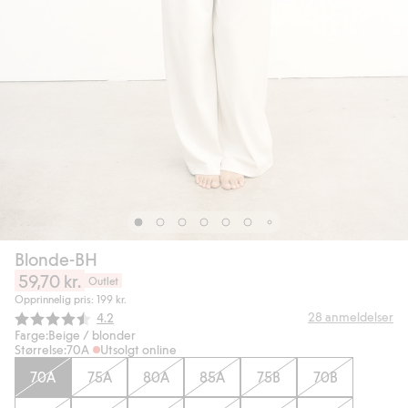
Blonde-BH
59,70 kr.
Outlet
Opprinnelig pris: 199 kr.
Gjennomsnittskarakter:
28
anmeldelser
4.2
Farge:
Beige / blonder
Størrelse:
70A
Utsolgt online
70A
75A
80A
85A
75B
70B