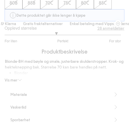
80B
85B
70C
75C
80C
85C
Dette produktet går ikke lenger å kjøpe
 Klarna
Gratis fraktalternativer
Enkel betaling med Vipps & Klarna
Opplevd størrelse
28
anmeldelser
2.76
For liten
Perfekt
For stor
av
Basert
5
Produktbeskrivelse
på
25
Blonde-BH med bøyle og smale, justerbare skulderstropper. Krok- og
stemmer
hekteknepping bak. Størrelse 70 kan bare handles på nett.
Blonder
Uten vattering
Vis mer
Bøyle
Inneholder 86 % resirkulert polyamid.
Materiale
Artikkelnummer
:
487181
Blended Recycled Polyamide
Vaskeråd
Sporbarhet