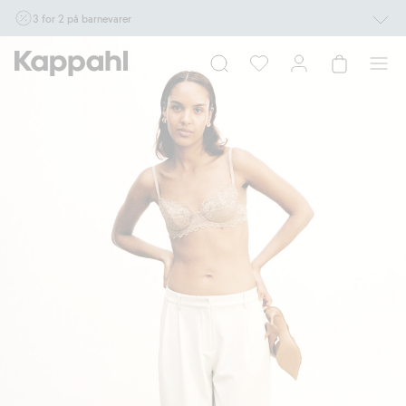
3 for 2 på barnevarer
Ikke Newbie. Gjelder når du handler 2 eller flere varer som inngår i tilbudet tom.
17/8 i butikk & online for deg som er eller blir medlem. Kan ikke kombineres med
andre tilbud eller rabatter.
Handle nå