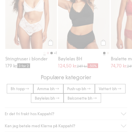
Legg til
Legg til
+1
Stringtruser i blonder
Bøyleløs BH
Bralette 
179 kr.
124,50 kr.
74,70 kr.
3 for 2
-50%
249 kr.
249
Populære kategorier
Bh topp
Amme bh
Push-up bh
Vattert bh
Bøyleløs bh
Balconette bh
Er det fri frakt hos Kappahl?
Kan jeg betale med Klarna på Kappahl?
Som medlem i Kappahl Club har du alltid gratis frakt til butikk,