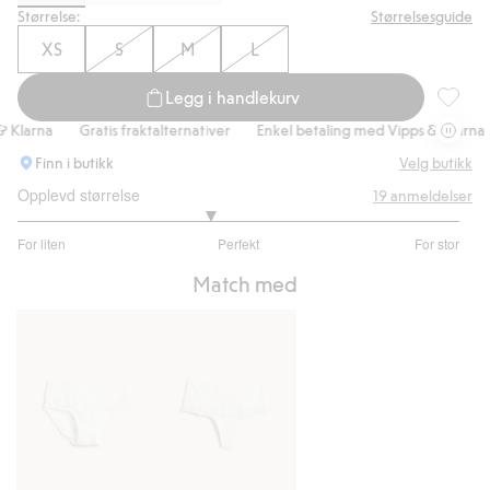
Størrelse:
Størrelsesguide
XS
S
M
L
Legg i handlekurv
BH-topp
larna
Gratis fraktalternativer
Enkel betaling med Vipps & Klarna
Finn i butikk
Velg butikk
Opplevd størrelse
19
anmeldelser
2.733333333333333
For liten
Perfekt
For stor
av
Basert
5
Match med
på
15
stemmer