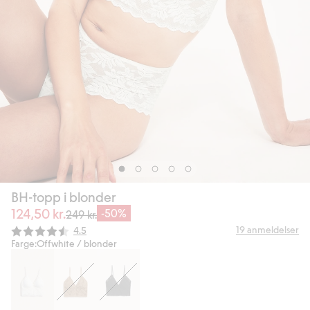
BH-topp i blonder
124,50 kr.
-50%
249 kr.
Gjennomsnittskarakter:
19
anmeldelser
4.5
Farge:
Offwhite / blonder