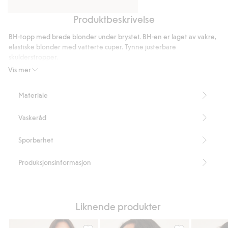
Produktbeskrivelse
Brieftruse
Stringtruser
i
i
BH-topp med brede blonder under brystet. BH-en er laget av vakre,
blonder
blonder
elastiske blonder med vatterte cuper. Tynne justerbare
skulderstropper.
Inneholder 87 % resirkulert polyamid.
Vis mer
Artikkelnummer
:
475038
Recycled Polyamide
Materiale
Vaskeråd
Sporbarhet
Produksjonsinformasjon
Liknende produkter