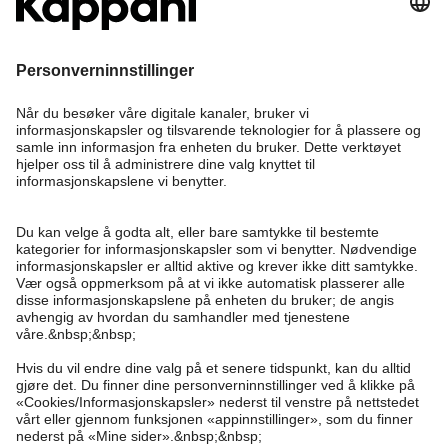
Bli medlem
Trenger du hjelp?
Kundeservice
Kappahl Club
Vanlige spørsmål
Logg inn
Om oss
Bestilling
Kappahl Club
Om Kappahl Group
Vilkår & retningslinjer
Kontakt oss
Medlemsvilkår
Bærekraft
Kjøpsvilkår
Mer fra oss
Finn butikk
Jobbe hos oss