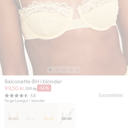
Balconette-BH i blonder
99,50 kr.
-50%
199 kr.
Gjennomsnittskarakter:
8
anmeldelser
4.8
Farge:
Lysegul / blonder