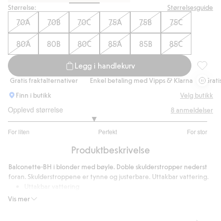
Størrelse:
Størrelsesguide
70A
70B
70C
75A
75B
75C
80A
80B
80C
85A
85B
85C
Legg i handlekurv
Balcone
Gratis fraktalternativer
Enkel betaling med Vipps & Klarna
Gratis fra
Finn i butikk
Velg butikk
Opplevd størrelse
8
anmeldelser
2.714285714285714
For liten
Perfekt
For stor
av
Basert
5
Produktbeskrivelse
på
7
Balconette-BH i blonder med bøyle. Doble skulderstropper nederst
stemmer
foran. Skulderstroppene er tynne og justerbare. Uttakbar vattering.
Uttakbar vattering
Justerbare skulderstropper
Vis mer
Lukkes med krok og hekte
Inneholder 84 % resirkulert polyamid