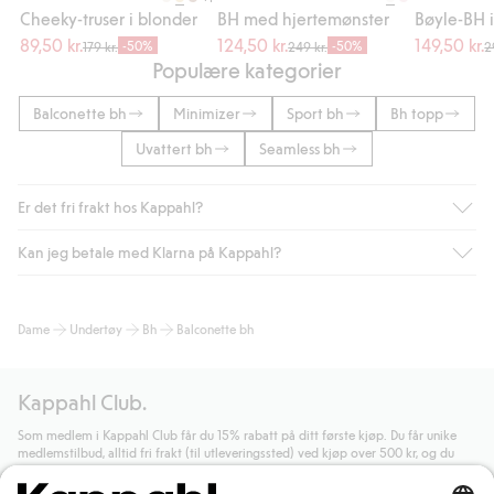
Cheeky-truser i blonder
BH med hjertemønster
Bøyle-BH 
89,50 kr.
124,50 kr.
149,50 kr.
-50%
-50%
179 kr.
249 kr.
2
Populære kategorier
Balconette bh
Minimizer
Sport bh
Bh topp
Uvattert bh
Seamless bh
Er det fri frakt hos Kappahl?
Kan jeg betale med Klarna på Kappahl?
Som medlem i Kappahl Club har du alltid gratis frakt til butikk,
eller når du handler for over 500 NOK og velger levering med
Bring eller hjemlevering med Helthjem. Fraktkostnaden fjernes
Ja, i samarbeid med Klarna tilbyr vi smidig betaling med faktura
Dame
Undertøy
Bh
Balconette bh
automatisk etter at du har logget inn og er identifisert som
og andre betalingsmåter.
medlem.
Ved å oppgi informasjon i kassen godkjenner du Klarnas vilkår.
Ellers koster frakten 59 NOK for levering med Bring,
Når du klikker på "Fullfør kjøp" godkjenner du Kappahls
Kappahl Club.
hjemlevering med Helthjem koster 49 NOK og 99 NOK for
generelle vilkår.
Les mer om Klarnas betalingsvilkår
(ekstern
hjemlevering med Bring uansett hvor mye du handler for.
lenke).
Som medlem i Kappahl Club får du 15% rabatt på ditt første kjøp. Du får unike
medlemstilbud, alltid fri frakt (til utleveringssted) ved kjøp over 500 kr, og du
Les mer
Les mer
samler poeng på alle dine kjøp og aktiviteter.