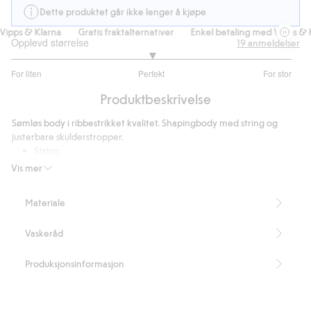
Dette produktet går ikke lenger å kjøpe
ipps & Klarna
Gratis fraktalternativer
Enkel betaling med Vipps & Kl
Opplevd størrelse
19
anmeldelser
3
For liten
Perfekt
For stor
av
Basert
5
Produktbeskrivelse
på
15
Sømløs body i ribbestrikket kvalitet. Shapingbody med string og
stemmer
justerbare skulderstropper.
String
Body
Vis mer
Shapingeffekt
Justerbare skulderstropper
Materiale
Shapewear
Artikkelnummer
:
410738
Vaskeråd
Blended Recycled Polyamide
Produksjonsinformasjon