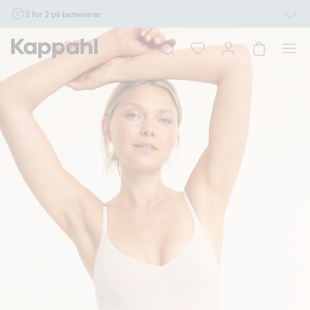
3 for 2 på barnevarer
Ikke Newbie. Gjelder når du handler 2 eller flere varer som inngår i tilbudet tom.
17/8 i butikk & online for deg som er eller blir medlem. Kan ikke kombineres med
andre tilbud eller rabatter.
Handle nå