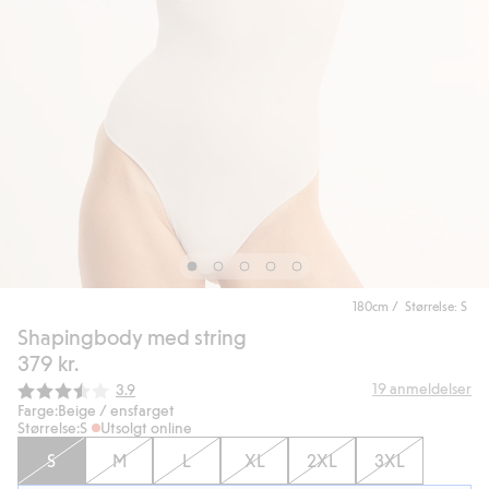
180cm / Størrelse: S
Shapingbody med string
379 kr.
Gjennomsnittskarakter:
19
anmeldelser
3.9
Farge:
Beige / ensfarget
Størrelse:
S
Utsolgt online
S
M
L
XL
2XL
3XL