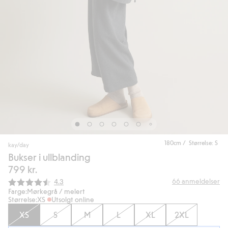
180cm / Størrelse: S
kay/day
Bukser i ullblanding
799 kr.
Gjennomsnittskarakter:
66
anmeldelser
4.3
Farge:
Mørkegrå / melert
Størrelse:
XS
Utsolgt online
XS
S
M
L
XL
2XL