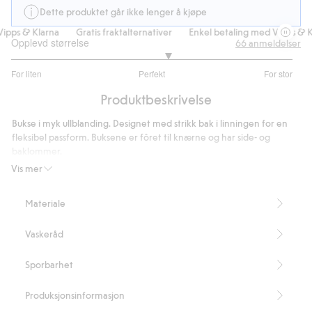
Dette produktet går ikke lenger å kjøpe
pps & Klarna
Gratis fraktalternativer
Enkel betaling med Vipps & Kl
Opplevd størrelse
66
anmeldelser
3.226415094339623
For liten
Perfekt
For stor
av
Basert
5
Produktbeskrivelse
på
53
Bukse i myk ullblanding. Designet med strikk bak i linningen for en
stemmer
fleksibel passform. Buksene er fôret til knærne og har side- og
baklommer.
Vis mer
kay/day
En kolleksjon med enkle plagg i tidløst design med fine detaljer.
Materiale
Passformen er løs og romslig. Komfortable plagg til trening, turer,
reiser eller for å bare slappe av hjemme.
Vaskeråd
Ullblanding
Fôret til knærne
Pull on-modell
Sporbarhet
Sidelommer
Lommer bak
Produksjonsinformasjon
Innerbenslengde 64 cm i størrelse S