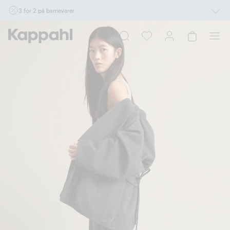
3 for 2 på barnevarer
Ikke Newbie. Gjelder når du handler 2 eller flere varer som inngår i tilbudet tom.
17/8 i butikk & online for deg som er eller blir medlem. Kan ikke kombineres med
andre tilbud eller rabatter.
Handle nå