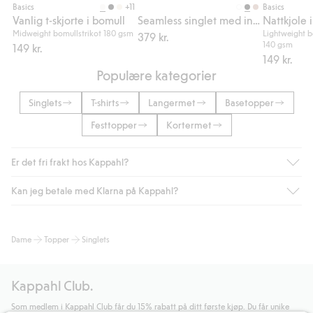
+11
Basics
Basics
Vanlig t-skjorte i bomull
Seamless singlet med innebygd BH
Nattkjole i
Midweight bomullstrikot 180 gsm
Lightweight b
379 kr.
140 gsm
149 kr.
149 kr.
Populære kategorier
Singlets
T-shirts
Langermet
Basetopper
Festtopper
Kortermet
Er det fri frakt hos Kappahl?
Kan jeg betale med Klarna på Kappahl?
Som medlem i Kappahl Club har du alltid gratis frakt til butikk,
eller når du handler for over 500 NOK og velger levering med
Bring eller hjemlevering med Helthjem. Fraktkostnaden fjernes
Ja, i samarbeid med Klarna tilbyr vi smidig betaling med faktura
Dame
Topper
Singlets
automatisk etter at du har logget inn og er identifisert som
og andre betalingsmåter.
medlem.
Ved å oppgi informasjon i kassen godkjenner du Klarnas vilkår.
Ellers koster frakten 59 NOK for levering med Bring,
Når du klikker på "Fullfør kjøp" godkjenner du Kappahls
Kappahl Club.
hjemlevering med Helthjem koster 49 NOK og 99 NOK for
generelle vilkår.
Les mer om Klarnas betalingsvilkår
(ekstern
hjemlevering med Bring uansett hvor mye du handler for.
lenke).
Som medlem i Kappahl Club får du 15% rabatt på ditt første kjøp. Du får unike