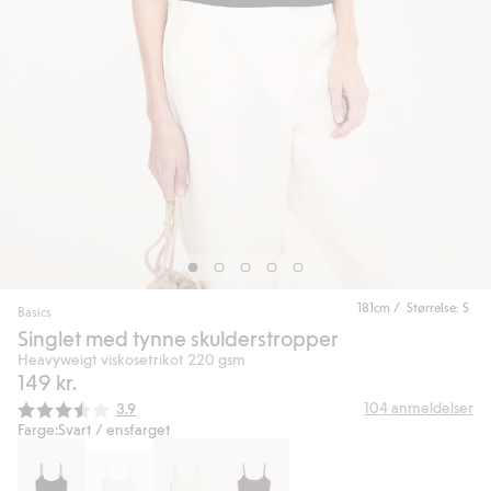
181cm / Størrelse: S
Basics
Singlet med tynne skulderstropper
Heavyweigt viskosetrikot 220 gsm
149 kr.
Gjennomsnittskarakter:
104
anmeldelser
3.9
Farge:
Svart / ensfarget