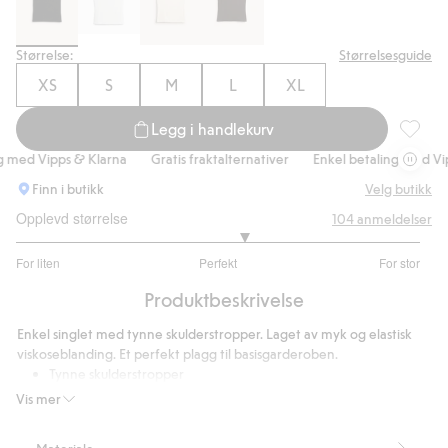
Størrelse:
Størrelsesguide
XS
S
M
L
XL
Legg i handlekurv
Singlet
med Vipps & Klarna
Gratis fraktalternativer
Enkel betaling med Vipps
Finn i butikk
Velg butikk
Opplevd størrelse
104
anmeldelser
3.25974025974026
For liten
Perfekt
For stor
av
Basert
5
Produktbeskrivelse
på
77
Enkel singlet med tynne skulderstropper. Laget av myk og elastisk
stemmer
viskoseblanding. Et perfekt plagg til basisgarderoben.
Tynne skulderstropper
Tettsittende passform
Vis mer
Lengde 34 cm i størrelse S
Dette produktet inneholder 95 % LENZING™ ECOVERO™-