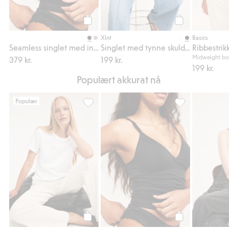
Legg til
Legg til
Xlnt
Basics
Seamless singlet med innebygd BH
Singlet med tynne skulderstropper
Ribbestrik
Midweight bo
379 kr.
199 kr.
199 kr.
Populært akkurat nå
Populær
Vanlig t-skjorte i bomull, Legg til i favorite
Seamless single
Legg til
Legg til