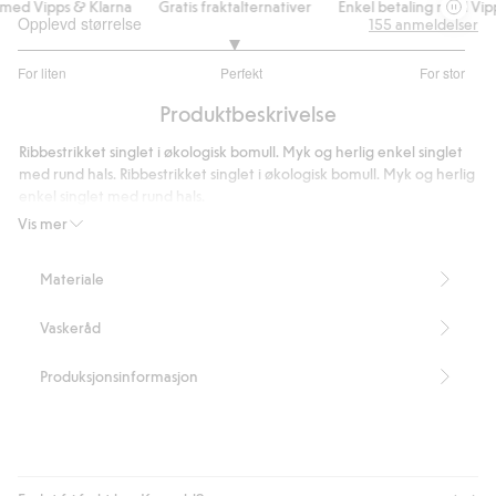
ed Vipps & Klarna
Gratis fraktalternativer
Enkel betaling med Vipps
Opplevd størrelse
155
anmeldelser
2.927272727272727
For liten
Perfekt
For stor
av
Basert
5
Produktbeskrivelse
på
110
Ribbestrikket singlet i økologisk bomull. Myk og herlig enkel singlet
stemmer
med rund hals. Ribbestrikket singlet i økologisk bomull. Myk og herlig
enkel singlet med rund hals.
Vis mer
- Lengde 58 cm i størrelse S
- Dette plagget er laget av 95 % bomull som er i ferd med å bli
Materiale
erstattet av økologisk bomull
Lengde 58 cm i størrelse S
Vaskeråd
Inneholder 95 % økologisk bomull.
Artikkelnummer
:
374892
Produksjonsinformasjon
Organic cotton In-conversion – GOTS