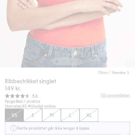
174cm / Størrelse: S
Ribbestrikket singlet
149 kr.
Gjennomsnittskarakter:
155
anmeldelser
4.6
Farge:
Rød / struktur
Størrelse:
XS
Utsolgt online
XS
S
M
L
XL
Dette produktet går ikke lenger å kjøpe