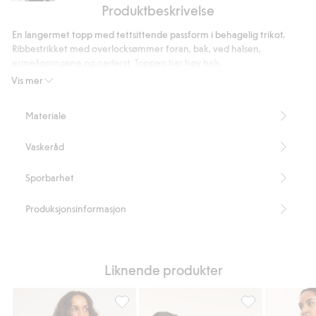
Produktbeskrivelse
high
waist
En langermet topp med tettsittende passform i behagelig trikot.
Ribbestrikket med overlocksømmer foran, bak, ved halsen,
ermeåpningene og nederst. Toppen har høy hals.
Tettsittende passform
Vis mer
Lengde 56 cm i størrelse S
Dette produktet inneholder 95 % LENZING™ ECOVERO™-
Materiale
fibre.
Artikkelnummer
:
840348
Vaskeråd
LENZING™ ECOVERO™ Blend
Sporbarhet
Produksjonsinformasjon
Liknende produkter