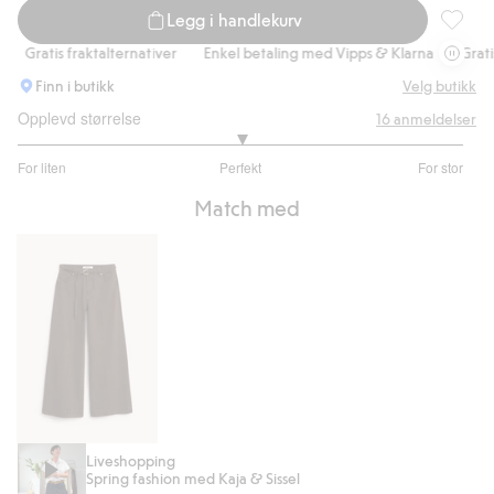
Legg i handlekurv
Langerm
Gratis fraktalternativer
Enkel betaling med Vipps & Klarna
Gratis f
Finn i butikk
Velg butikk
Opplevd størrelse
16
anmeldelser
3
For liten
Perfekt
For stor
av
Basert
5
Match med
på
11
stemmer
Wide
Liveshopping
Spring fashion med Kaja & Sissel
jeans