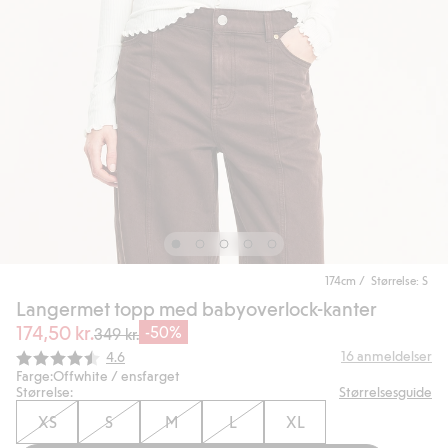
174cm / Størrelse: S
Langermet topp med babyoverlock-kanter
174,50 kr.
-50%
349 kr.
Gjennomsnittskarakter:
16
anmeldelser
4.6
Farge:
Offwhite / ensfarget
Størrelse:
Størrelsesguide
XS
S
M
L
XL