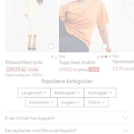
Legg til
Legg til
Xlnt
+1
Xlnt
Hjertemøns
Ribbestrikket kjole
Topp med struktur
53,70 kr.
239,70 kr.
149,50 kr.
179
Outlet
-50%
299 kr.
Opprinnelig pris: 799 kr.
Populære kategorier
Langermet
Basetopper
Festtopper
Kortermet
Singlets
T-shirts
Er det fri frakt hos Kappahl?
Kan jeg betale med Klarna på Kappahl?