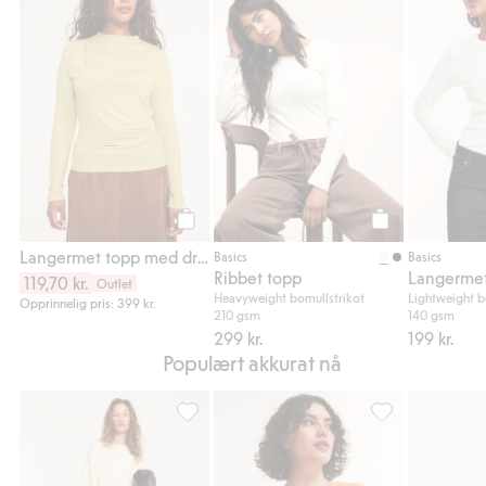
Langermet topp med drapering, Legg til i 
Ribbet topp, Legg
Legg til
Legg til
Langermet topp med drapering
Basics
Basics
Ribbet topp
Langermet
119,70 kr.
Outlet
Heavyweight bomullstrikot
Lightweight b
Opprinnelig pris: 399 kr.
210 gsm
140 gsm
299 kr.
199 kr.
Populært akkurat nå
Ribbestrikket kjole, Legg til i favoriter
Topp med struktu