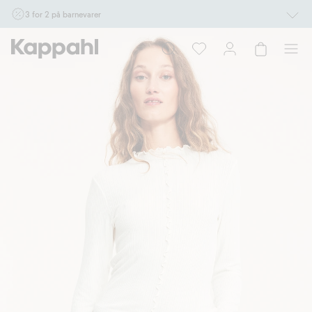
3 for 2 på barnevarer
Ikke Newbie. Gjelder når du handler 2 eller flere varer som inngår i tilbudet tom.
17/8 i butikk & online for deg som er eller blir medlem. Kan ikke kombineres med
andre tilbud eller rabatter.
Handle nå