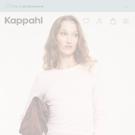
3 for 2 på barnevarer
Ikke Newbie. Gjelder når du handler 2 eller flere varer som inngår i tilbudet tom.
17/8 i butikk & online for deg som er eller blir medlem. Kan ikke kombineres med
andre tilbud eller rabatter.
Handle nå