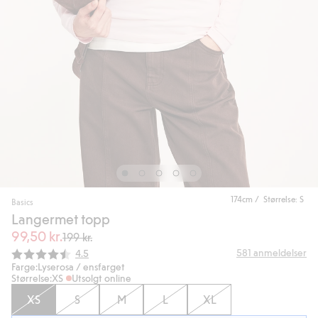
174cm / Størrelse: S
Basics
Langermet topp
99,50 kr.
199 kr.
Gjennomsnittskarakter:
581
anmeldelser
4.5
Farge:
Lyserosa / ensfarget
Størrelse:
XS
Utsolgt online
XS
S
M
L
XL