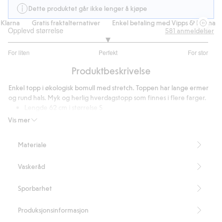
Dette produktet går ikke lenger å kjøpe
larna
Gratis fraktalternativer
Enkel betaling med Vipps & Klarna
Opplevd størrelse
581
anmeldelser
2.981042654028436
For liten
Perfekt
For stor
av
Basert
5
Produktbeskrivelse
på
422
Enkel topp i økologisk bomull med stretch. Toppen har lange ermer
stemmer
og rund hals. Myk og herlig hverdagstopp som finnes i flere farger.
Lengde 62 cm i størrelse S
Inneholder 95 % «organic in-conversion»-bomull.
Vis mer
Artikkelnummer
:
828145
Organic cotton In-conversion – GOTS
Materiale
Vaskeråd
Sporbarhet
Produksjonsinformasjon