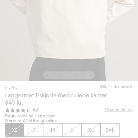
180cm / Størrelse: S
kay/day
Langermet T-skjorte med rullede kanter
349 kr.
Gjennomsnittskarakter:
75
anmeldelser
4.6
Farge:
Lys beige / ensfarget
Størrelse:
XS
Utsolgt online
XS
S
M
L
XL
2XL