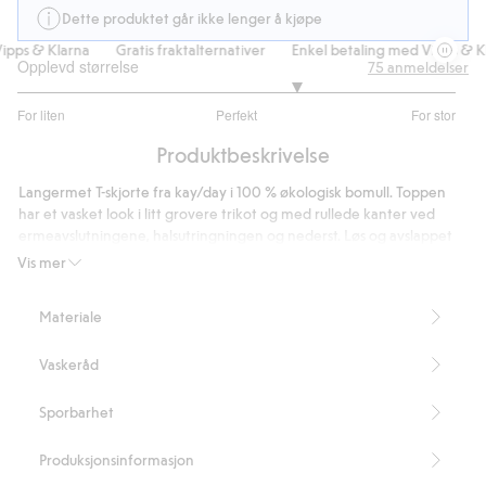
Dette produktet går ikke lenger å kjøpe
pps & Klarna
Gratis fraktalternativer
Enkel betaling med Vipps & Kla
Opplevd størrelse
75
anmeldelser
3.545454545454545
For liten
Perfekt
For stor
av
Basert
5
Produktbeskrivelse
på
55
Langermet T-skjorte fra kay/day i 100 % økologisk bomull. Toppen
stemmer
har et vasket look i litt grovere trikot og med rullede kanter ved
ermeavslutningene, halsutringningen og nederst. Løs og avslappet
passform i en lett boksformet modell med lavtliggende skuldre.
Vis mer
Avslappet passform
Lett boksformet modell
Materiale
Vasket look
Lavtliggende skuldre
Vaskeråd
Opprullede kanter
Rund hals
Lengde 62 cm i størrelse S
Sporbarhet
Inneholder 100 % økologisk bomull
Artikkelnummer
:
819482
Produksjonsinformasjon
Organic cotton – GOTS