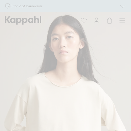
3 for 2 på barnevarer
Ikke Newbie. Gjelder når du handler 2 eller flere varer som inngår i tilbudet tom.
17/8 i butikk & online for deg som er eller blir medlem. Kan ikke kombineres med
andre tilbud eller rabatter.
Handle nå