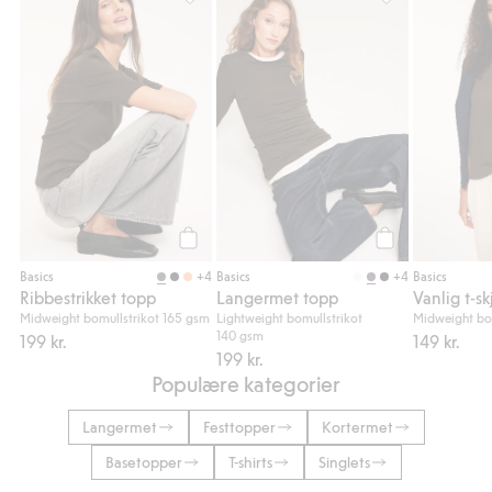
Ribbestrikket topp, Legg til i favoriter
Langermet topp, 
Legg til
Legg til
+4
+4
Basics
Basics
Basics
Ribbestrikket topp
Langermet topp
Vanlig t-sk
Midweight bomullstrikot 165 gsm
Lightweight bomullstrikot
Midweight bo
140 gsm
199 kr.
149 kr.
199 kr.
Populære kategorier
Langermet
Festtopper
Kortermet
Basetopper
T-shirts
Singlets