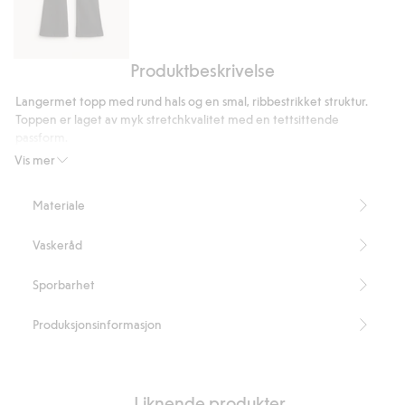
Produktbeskrivelse
Flare
jeans
Langermet topp med rund hals og en smal, ribbestrikket struktur.
low
Toppen er laget av myk stretchkvalitet med en tettsittende
waist
passform.
Lengde 58 cm i størrelse S
Vis mer
Inneholder 95 % «organic in-conversion»-bomull
Artikkelnummer
:
473355
Materiale
Organic cotton In-conversion – GOTS
Vaskeråd
Sporbarhet
Produksjonsinformasjon
Liknende produkter