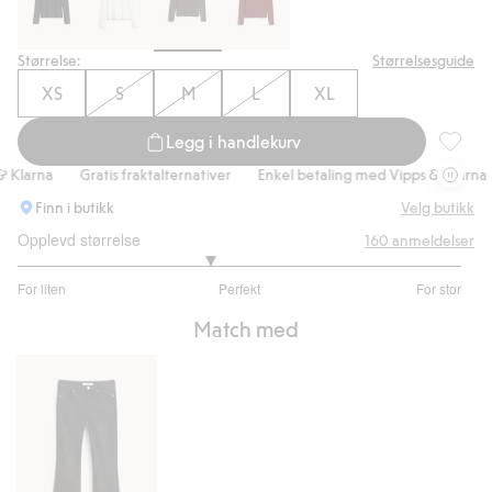
Størrelse:
Størrelsesguide
XS
S
M
L
XL
Legg i handlekurv
Ribbest
larna
Gratis fraktalternativer
Enkel betaling med Vipps & Klarna
Finn i butikk
Velg butikk
Opplevd størrelse
160
anmeldelser
2.723577235772358
For liten
Perfekt
For stor
av
Basert
5
Match med
på
123
stemmer