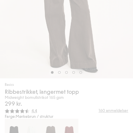
Basics
Ribbestrikket, langermet topp
Midweight bomullstrikot 165 gsm
299 kr.
Gjennomsnittskarakter:
160
anmeldelser
4.4
Farge:
Mørkebrun / struktur