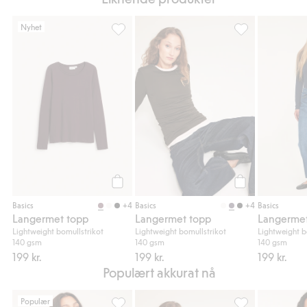
Nyhet
Langermet topp, Legg til i favoriter
Langermet topp, 
Legg til
Legg til
+4
+4
Basics
Basics
Basics
Langermet topp
Langermet topp
Langermet
Lightweight bomullstrikot
Lightweight bomullstrikot
Lightweight b
140 gsm
140 gsm
140 gsm
199 kr.
199 kr.
199 kr.
Populært akkurat nå
Populær