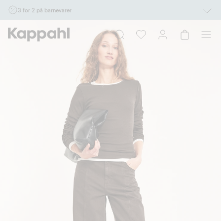
3 for 2 på barnevarer
Ikke Newbie. Gjelder når du handler 2 eller flere varer som inngår i tilbudet tom.
17/8 i butikk & online for deg som er eller blir medlem. Kan ikke kombineres med
andre tilbud eller rabatter.
Handle nå