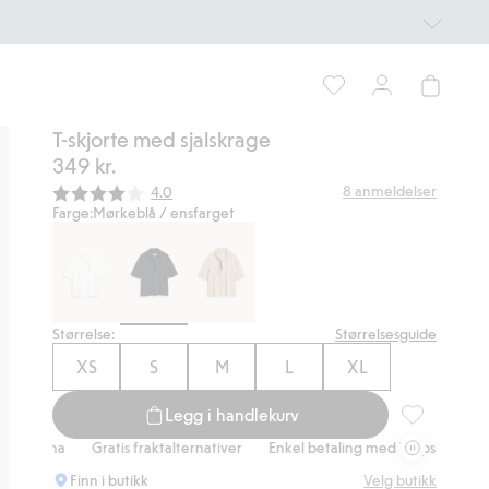
T-skjorte med sjalskrage
349 kr.
Gjennomsnittskarakter:
8
anmeldelser
4.0
Farge:
Mørkeblå / ensfarget
Størrelse:
Størrelsesguide
XS
S
M
L
XL
Legg i handlekurv
T-skjorte med
na
Gratis fraktalternativer
Enkel betaling med Vipps & Klarna
Gra
Finn i butikk
Velg butikk