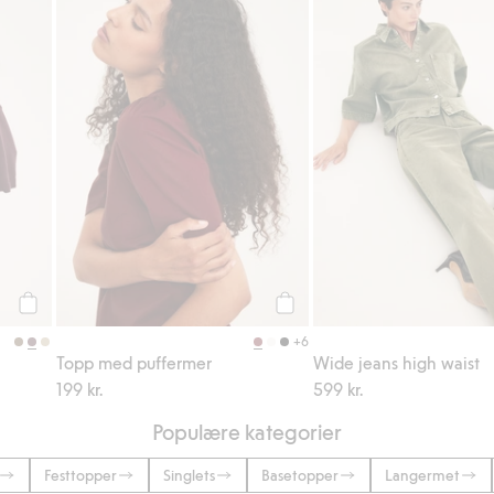
Legg til
Legg til
+6
Topp med puffermer
Wide jeans high waist
199 kr.
599 kr.
Populære kategorier
Festtopper
Singlets
Basetopper
Langermet