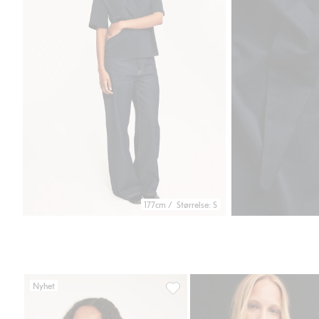
177cm / Størrelse: S
Nyhet
Kort t-skjorte, Legg til i favoriter