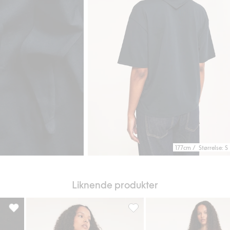
177cm / Størrelse: S
Liknende produkter
T-skjorte med trykket «Je t'aime Paris», Legg til i favoriter
T-skjorte med blondekant, Legg