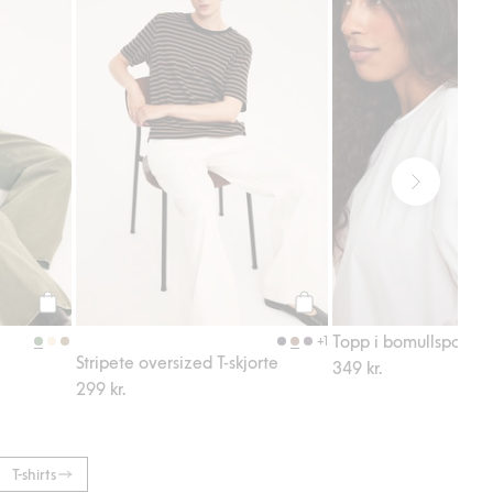
Legg til
Legg til
Topp i bomullspoplin
+1
Stripete oversized T-skjorte
349 kr.
299 kr.
T-shirts