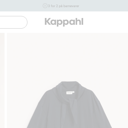
3 for 2 på barnevarer
Ikke Newbie. Gjelder når du handler 2 eller flere varer som
inngår i tilbudet tom. 17/8 i butikk & online for deg som er
eller blir medlem. Kan ikke kombineres med andre tilbud
eller rabatter.
Handle nå
Gratis fraktalternativer
Enkel betaling med Vipps & Klar