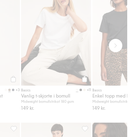
Legg til
Legg til
+3
+11
Basics
Basics
nt
Vanlig t-skjorte i bomull
Enkel topp med kort
Midweight bomullstrikot 180 gsm
Midweight bomullstrikot 18
149 kr.
149 kr.
i favoriter
Wide jeans high waist, Legg til i favoriter
Stripete oversized T-skjorte,