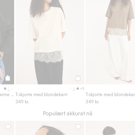
Legg til
Legg til
+3
T-skjorte med trykket «Je t'aime Paris»
T-skjorte med blondekant
T-skjorte med blondeka
349 kr.
349 kr.
Populært akkurat nå
avoriter
Strikket topp i ullblanding, Legg til i favoriter
Topp med puffermer, Legg til 