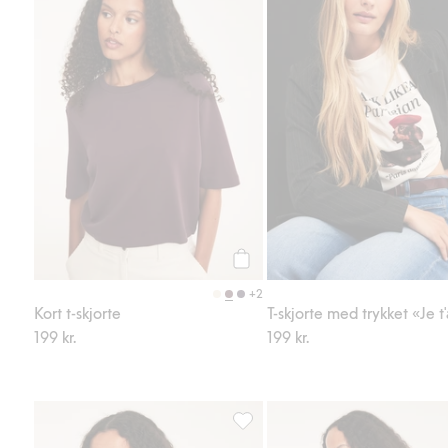
Legg til
+2
Kort t-skjorte
199 kr.
199 kr.
Topp med puffermer, Legg til i f