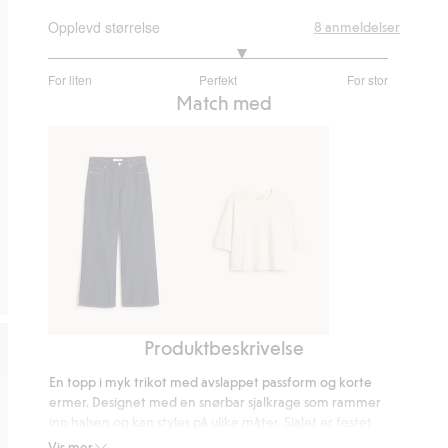
Opplevd størrelse
8
anmeldelser
3.285714285714286
For liten
Perfekt
For stor
av
Basert
Match med
5
på
7
stemmer
Produktbeskrivelse
Wide
Kort
jeans
t-
En topp i myk trikot med avslappet passform og korte
high
skjorte
ermer. Designet med en snørbar sjalkrage som rammer
waist
inn halsen og kan styles på ulike måter. Sjalet er festet
med to sting, og er lett å separere fra plagget hvis man
Vis mer