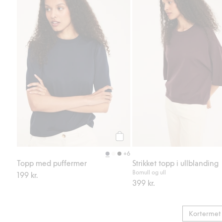
Legg til
+6
Topp med puffermer
Strikket topp i ullblanding
Bomull og ull
199 kr.
399 kr.
Kortermet