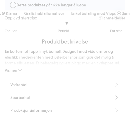
Dette produktet går ikke lenger å kjøpe
& Klarna
Gratis fraktalternativer
Enkel betaling med Vipps & Klarna
Opplevd størrelse
21
anmeldelser
3.105263157894737
For liten
Perfekt
For stor
av
Basert
5
Produktbeskrivelse
på
19
En kortermet topp i myk bomull. Designet med vide ermer og
stemmer
elastikk i nederkanten med justerbar snor som gjør det mulig å
forme silhuetten. Et behagelig og lett plagg med en avslappet stil.
Vide ermer
Vis mer
Rund hals
Snor nederst
Vaskeråd
Lengde 55 cm i størrelse S
Artikkelnummer
:
934570
Sporbarhet
Produksjonsinformasjon