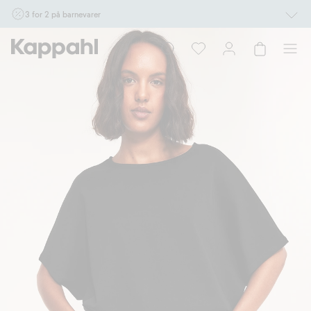
3 for 2 på barnevarer
Ikke Newbie. Gjelder når du handler 2 eller flere varer som inngår i tilbudet tom.
17/8 i butikk & online for deg som er eller blir medlem. Kan ikke kombineres med
andre tilbud eller rabatter.
Handle nå