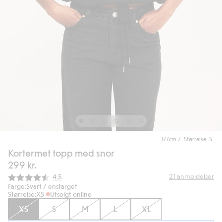
177cm / Størrelse: S
Kortermet topp med snor
299 kr.
Gjennomsnittskarakter:
21
anmeldelser
4.5
Farge:
Svart / ensfarget
Størrelse:
XS
Utsolgt online
XS
S
M
L
XL