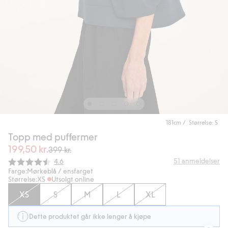
181cm / Størrelse: S
Topp med puffermer
199,50 kr.
399 kr.
Gjennomsnittskarakter:
51
anmeldelser
4.6
Farge:
Mørkeblå / ensfarget
Størrelse:
XS
Utsolgt online
XS
S
M
L
XL
Dette produktet går ikke lenger å kjøpe