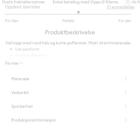
Gratis fraktalternativer
Enkel betaling med Vipps & Klarna
Gratis fr
Opplevd størrelse
51
anmeldelser
3.315789473684211
For liten
Perfekt
For stor
av
Basert
5
Produktbeskrivelse
på
38
Vid topp med rund hals og korte puffermer. Mykt stretchmateriale.
stemmer
Løs passform
Korte puffermer
Rund hals
Vis mer
Lengde 56 cm i størrelse S
Dette produktet inneholder 68 % LENZING™ ECOVERO™-
Materiale
fiber.
Artikkelnummer
:
919456
Vaskeråd
Sporbarhet
Produksjonsinformasjon