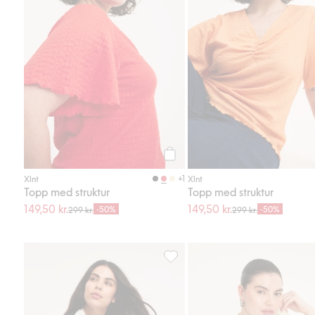
Legg til
+1
Xlnt
Xlnt
Topp med struktur
Topp med struktur
149,50 kr.
149,50 kr.
-50%
-50%
299 kr.
299 kr.
Oversize T-skjorte i bomull, Legg 