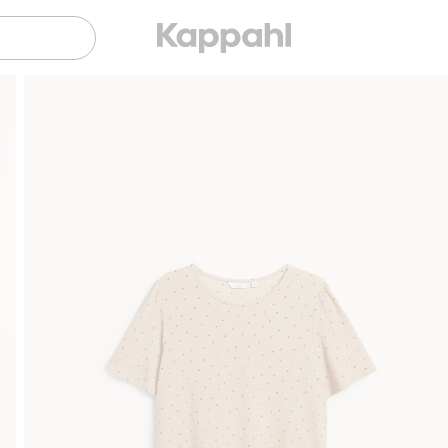
Gratis fraktalternativer
Enkel betaling med Vipps & Kl