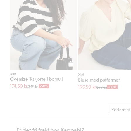
Legg til
Xlnt
Xlnt
Oversize T-skjorte i bomull
Bluse med puffermer
174,50 kr.
-50%
199,50 kr.
349 kr.
-50%
399 kr.
Kortermet
Er det fri frakt hos Kappahl?