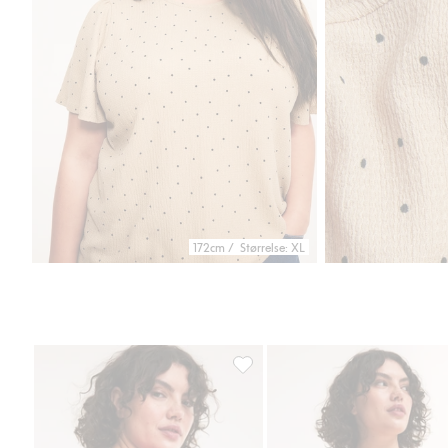
172cm / Størrelse: XL
Topp med struktur, Legg til i favo