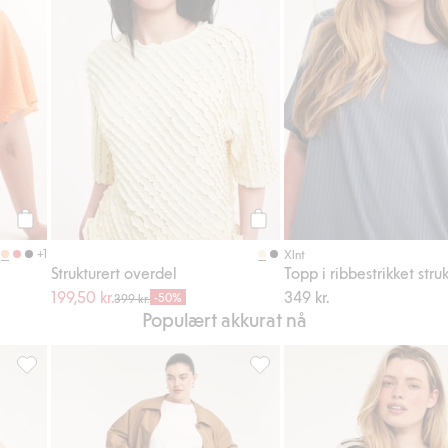
Legg til
Legg til
+1
Xlnt
Strukturert overdel
Topp i ribbestrikket stru
199,50 kr.
349 kr.
-50%
399 kr.
Populært akkurat nå
til i favoriter
Bluse med puffermer, Legg til i favoriter
Wide jeans high waist, Legg ti