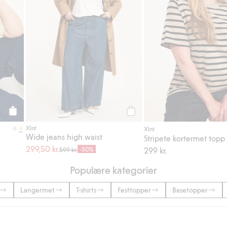
Legg til
Legg til
Xlnt
Xlnt
Wide jeans high waist
Stripete kortermet topp
299,50 kr.
-50%
299 kr.
599 kr.
Populære kategorier
Langermet
T-shirts
Festtopper
Basetopper