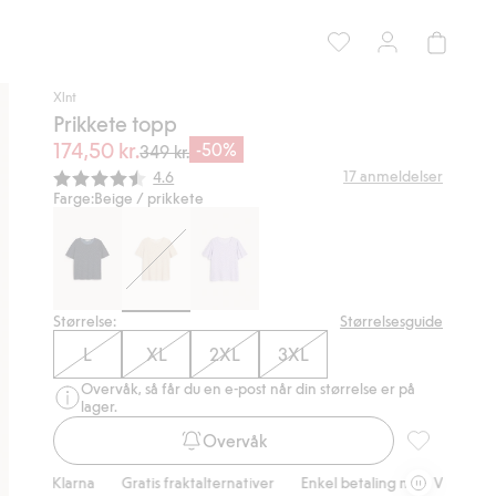
Xlnt
Prikkete topp
174,50 kr.
-50%
349 kr.
Gjennomsnittskarakter:
17
anmeldelser
4.6
Farge:
Beige / prikkete
Størrelse:
Størrelsesguide
L
XL
2XL
3XL
Overvåk, så får du en e-post når din størrelse er på
lager.
Overvåk
Prikkete topp
arna
Gratis fraktalternativer
Enkel betaling med Vipps & Klarna