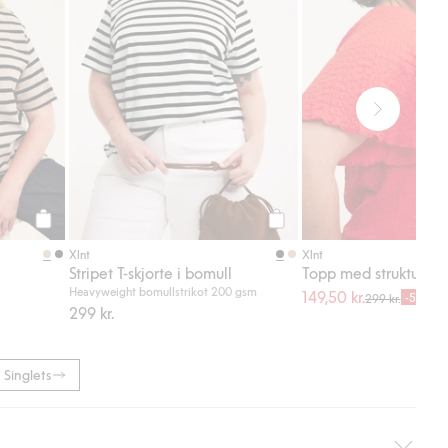
Legg til
Legg til
Xlnt
Xlnt
Stripet T-skjorte i bomull
Topp med struktur
Heavyweight bomullstrikot 200 gsm
149,50 kr.
-50%
299 kr.
299 kr.
Singlets