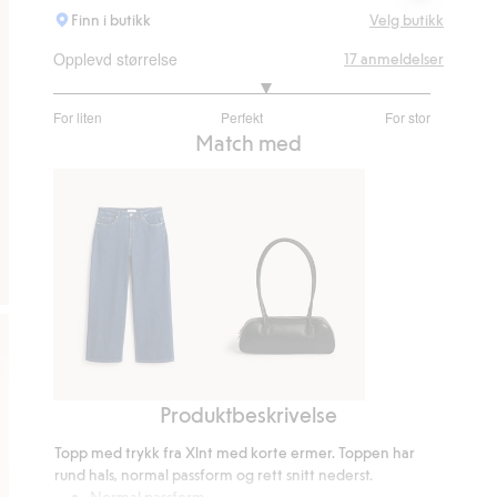
Finn i butikk
Velg butikk
Opplevd størrelse
17
anmeldelser
3.266666666666667
For liten
Perfekt
For stor
av
Basert
Match med
5
på
15
stemmer
Produktbeskrivelse
Wide
Bowlingveske
jeans
Topp med trykk fra Xlnt med korte ermer. Toppen har
high
rund hals, normal passform og rett snitt nederst.
waist
Normal passform