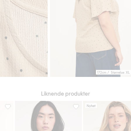
172cm / Størrelse: XL
Liknende produkter
Nyhet
riter
Topp med struktur, Legg til i favoriter
Strukturert overdel, Legg til i 