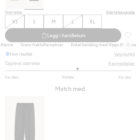
Størrelse:
Størrelsesguide
XS
S
M
L
XL
Legg i handlekurv
Oversiz
arna
Gratis fraktalternativer
Enkel betaling med Vipps & Klarna
G
Finn i butikk
Velg butikk
Opplevd størrelse
9
anmeldelser
3.285714285714286
For liten
Perfekt
For stor
av
Basert
5
Match med
på
7
stemmer