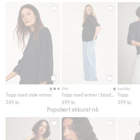
Topp med vide ermer, Legg til i favoriter
Topp med ermer i
Legg til
Legg til
Xlnt
kay/day
Topp med vide ermer
Topp med ermer i broderie anglaise
Topp
349 kr.
399 kr.
399 kr.
Populært akkurat nå
Trikottopp, Legg til i favoriter
Topp i bomullspo