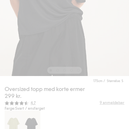
175cm / Størrelse: S
Oversized topp med korte ermer
299 kr.
Gjennomsnittskarakter:
9
anmeldelser
4.7
Farge:
Svart / ensfarget