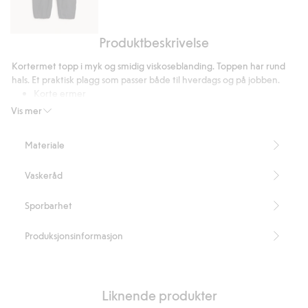
Produktbeskrivelse
Ballongbukser
i
Kortermet topp i myk og smidig viskoseblanding. Toppen har rund
bomullspoplin
hals. Et praktisk plagg som passer både til hverdags og på jobben.
Korte ermer
Rund hals
Vis mer
Oversized passform
Lengde 56 cm i størrelse S
Materiale
Dette produktet inneholder 55 % LENZING™ ECOVERO™-
fibre.
Vaskeråd
Artikkelnummer
:
902411
Sporbarhet
Produksjonsinformasjon
Liknende produkter