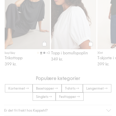
Legg til
Legg til
Topp i bomullspoplin
+2
kay/day
Xlnt
Trikottopp
349 kr.
399 kr.
399 kr.
Populære kategorier
Kortermet
Basetopper
T-shirts
Langermet
Singlets
Festtopper
Er det fri frakt hos Kappahl?