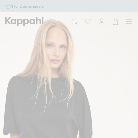
3 for 2 på barnevarer
Ikke Newbie. Gjelder når du handler 2 eller flere varer som inngår i tilbudet tom.
17/8 i butikk & online for deg som er eller blir medlem. Kan ikke kombineres med
andre tilbud eller rabatter.
Handle nå