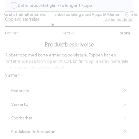
Dette produktet går ikke lenger å kjøpe
Gratis fraktalternativer
Enkel betaling med Vipps & Klarna
Gratis fr
Opplevd størrelse
108
anmeldelser
2.506172839506173
For liten
Perfekt
For stor
av
Basert
5
Produktbeskrivelse
på
81
Ribbet topp med korte ermer og polokrage. Toppen har en
stemmer
tettsittende passform og er litt kort. En fin topp i elastisk materiale.
Lengde 58 cm i størrelse S
Inneholder 72 % resirkulert polyester.
Vis mer
Artikkelnummer
:
819557
Blended Recycled Polyester
Materiale
Vaskeråd
Sporbarhet
Produksjonsinformasjon