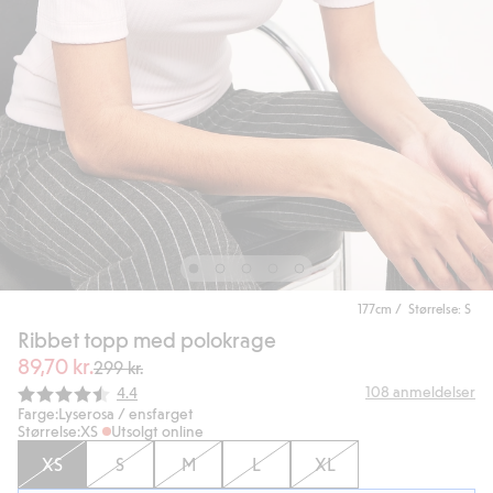
177cm / Størrelse: S
Ribbet topp med polokrage
89,70 kr.
299 kr.
Gjennomsnittskarakter:
108
anmeldelser
4.4
Farge:
Lyserosa / ensfarget
Størrelse:
XS
Utsolgt online
XS
S
M
L
XL