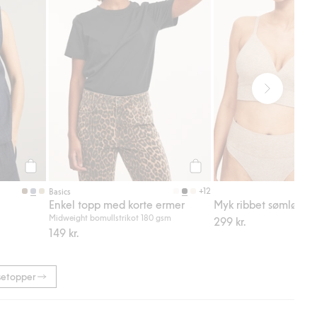
Legg til
Legg til
+12
Basics
Enkel topp med korte ermer
Myk ribbet sømløs B
Midweight bomullstrikot 180 gsm
299 kr.
149 kr.
setopper