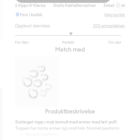
Topp, Legg ti
d Vipps & Klarna
Gratis fraktalternativer
Enkel betaling med Vipps 
Finn i butikk
Velg butikk
Opplevd størrelse
205
anmeldelser
3.101910828025478
For liten
Perfekt
For stor
av
Basert
Match med
5
på
157
stemmer
Produktbeskrivelse
Sølvfargede
øredobber
Ensfarget topp i myk bomull med ermer med lett puff.
Toppen har korte ermer og rund hals. Normal passform.
Normal passform