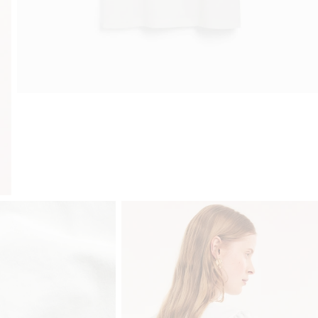
Gratis fraktalternativer
Enkel betaling me