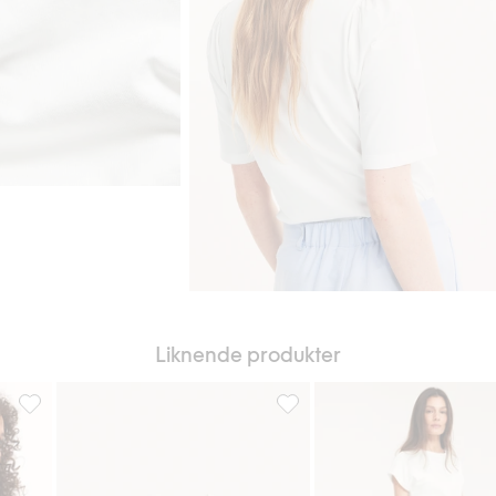
Liknende produkter
l i favoriter
Tettsittende ribbet topp i bomull, Legg til i favoriter
Ribbestrikket topp, Legg til i 