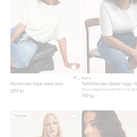
Legg til
Basics
Kortermet topp med snor
Tettsittende ribbet topp i
Heavyweight bomullstrikot 210 gs
299 kr.
199 kr.
Populær
Vanlig t-skjorte i bomull, Legg til