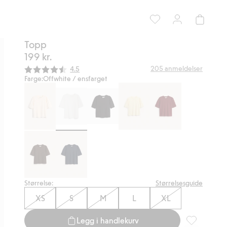
Topp
199 kr.
Gjennomsnittskarakter:
205
anmeldelser
4.5
Farge:
Offwhite / ensfarget
Størrelse:
Størrelsesguide
XS
S
M
L
XL
Legg i handlekurv