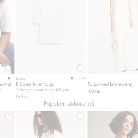
Legg til
Legg til
+5
Basics
 bomull
Ribbestrikket topp
Topp med knytedetalj
m
Midweight bomullstrikot 165 gsm
349 kr.
199 kr.
Populært akkurat nå
 i favoriter
Topp i bomullspoplin, Legg til i favoriter
T-skjorte med blonder, Legg til