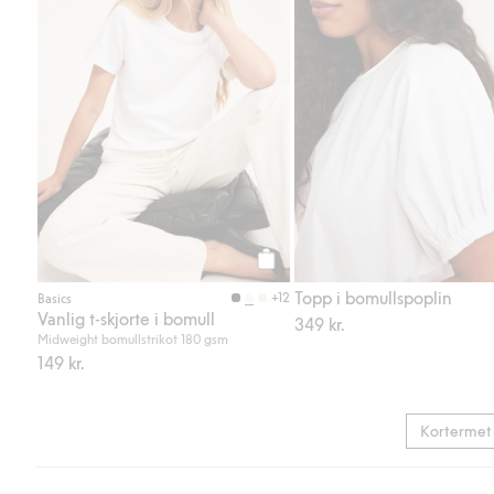
Legg til
Topp i bomullspoplin
+12
Basics
Vanlig t-skjorte i bomull
349 kr.
Midweight bomullstrikot 180 gsm
149 kr.
Kortermet