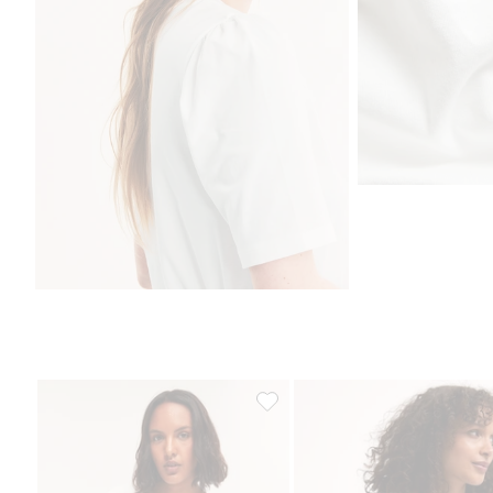
Kortermet topp med snor, Legg ti