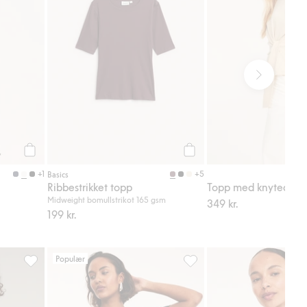
Legg til
Legg til
+1
+5
Basics
Ribbestrikket topp
Topp med knytedetal
Midweight bomullstrikot 165 gsm
349 kr.
199 kr.
Populær
 i favoriter
Singlet i denim, Legg til i favoriter
Enkel topp med korte ermer,