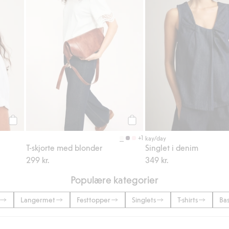
Legg til
Legg til
+1
kay/day
T-skjorte med blonder
Singlet i denim
299 kr.
349 kr.
Populære kategorier
Langermet
Festtopper
Singlets
T-shirts
Ba