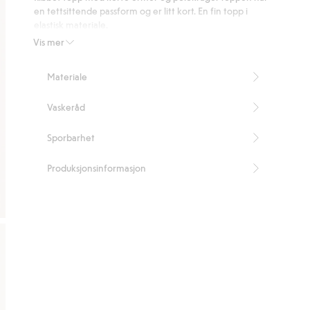
81
en tettsittende passform og er litt kort. En fin topp i
stemmer
elastisk materiale.
Lengde 58 cm i størrelse S
Vis mer
Inneholder 72 % resirkulert polyester.
Artikkelnummer
:
495473
Materiale
Blended Recycled Polyester
Vaskeråd
Sporbarhet
Produksjonsinformasjon