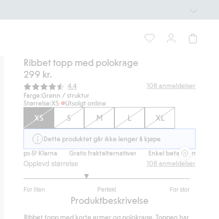
Ribbet topp med polokrage
299 kr.
Gjennomsnittskarakter:
108
anmeldelser
4.4
Farge:
Grønn / struktur
Størrelse:
XS
Utsolgt online
XS
S
M
L
XL
Dette produktet går ikke lenger å kjøpe
 Vipps & Klarna
Gratis fraktalternativer
Enkel betaling med Vipps &
Opplevd størrelse
108
anmeldelser
2.506172839506173
For liten
Perfekt
For stor
av
Basert
Produktbeskrivelse
5
på
Ribbet topp med korte ermer og polokrage. Toppen har