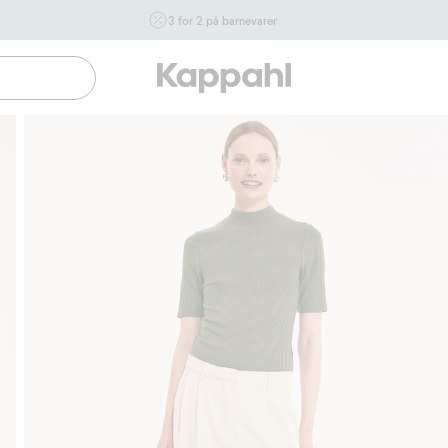
3 for 2 på barnevarer
Ikke Newbie. Gjelder når du handler 2 eller flere varer som
inngår i tilbudet tom. 17/8 i butikk & online for deg som er
eller blir medlem. Kan ikke kombineres med andre tilbud
eller rabatter.
Handle nå
Gratis fraktalternativer
Enkel betaling med