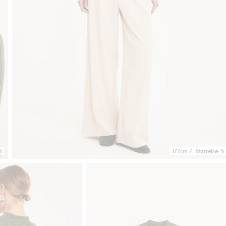
S
177cm / Størrelse: S